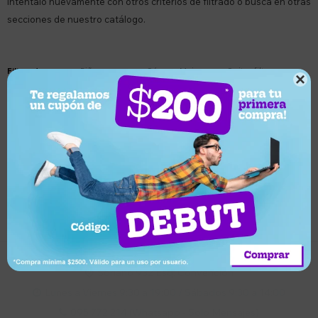
Inténtalo nuevamente con otros criterios de filtrado o busca en otras
secciones de nuestro catálogo.
Quitar filtros
Filtrando por:
Riñoneras
Género:
Mujer

Suscríbete a nuestro newsletter
Recibí ofertas, novedades y más
Suscribirme
Soriano 932 Esq. Convención

Lunes a Viernes 9:30 a 19:00 / Sábados 9:30 a 14:00

095 772 214 (Whatsapp - Solo Mensajes)
