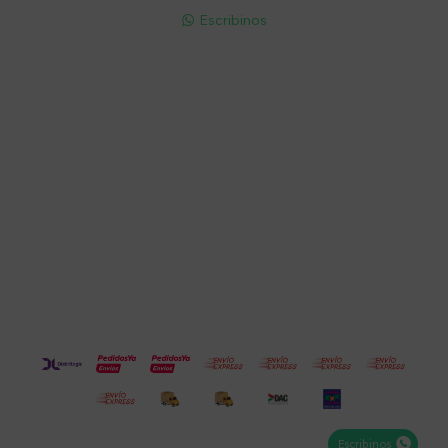
Escribinos

Cuenta
Empresa
Compra
Seguinos
Escribinos