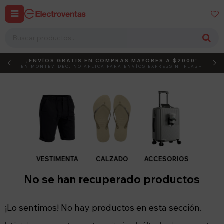


¡ENVÍOS GRATIS EN COMPRAS MAYORES A $2000!
DEBUT
ACTIVÁ EL CÓDIGO
EN MONTEVIDEO, NO APLICA PARA ENVÍOS EXPRESS NI FLASH
VESTIMENTA
CALZADO
ACCESORIOS
No se han recuperado productos
¡Lo sentimos! No hay productos en esta sección.