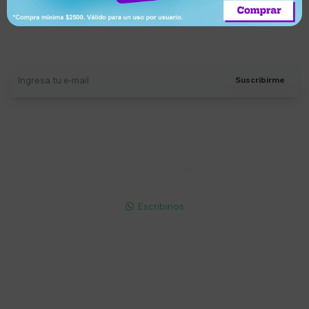
Suscríbete a nuestro newsletter
Recibí ofertas, novedades y más
Suscribirme
Soriano 932 Esq. Convención

Lunes a Viernes 9:30 a 19:00 / Sábados 9:30 a 14:00

095 772 214 (Whatsapp - Solo Mensajes)

Escribinos

Cuenta
Empresa
Compra