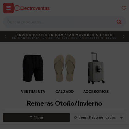


¡ENVÍOS GRATIS EN COMPRAS MAYORES A $2000!
DEBUT
ACTIVÁ EL CÓDIGO
EN MONTEVIDEO, NO APLICA PARA ENVÍOS EXPRESS NI FLASH
VESTIMENTA
CALZADO
ACCESORIOS
Remeras Otoño/Invierno
Recomendados