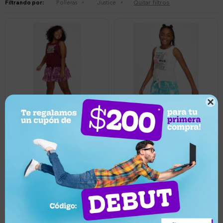
Quitar filtros
Filtrando por:
Polleras
Justice

1.195
1.195
UYU
UYU
Pollera mini bordeaux para
Pollera mini turquesa para
niña Justice - Bordó
niña Justice - Celeste
Llega pasado mañana
Llega pasado mañana