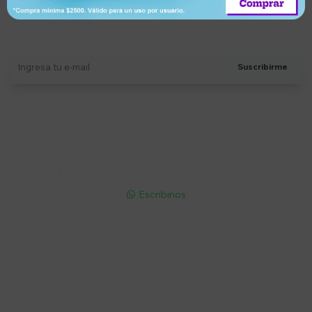
Suscríbete a nuestro newsletter
Recibí ofertas, novedades y más
Suscribirme
Soriano 932 Esq. Convención

Lunes a Viernes 9:30 a 19:00 / Sábados 9:30 a 14:00

095 772 214 (Whatsapp - Solo Mensajes)

Escribinos

Cuenta
Empresa
Compra