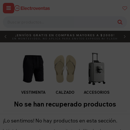


¡ENVÍOS GRATIS EN COMPRAS MAYORES A $2000!
DEBUT
ACTIVÁ EL CÓDIGO
EN MONTEVIDEO, NO APLICA PARA ENVÍOS EXPRESS NI FLASH
VESTIMENTA
CALZADO
ACCESORIOS
No se han recuperado productos
¡Lo sentimos! No hay productos en esta sección.