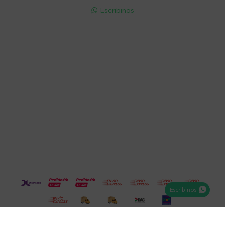
Escribinos

Cuenta
Empresa
Compra
Seguinos
Escribinos