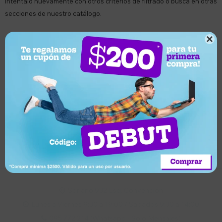
Inténtalo nuevamente con otros criterios de filtrado o busca en otras
secciones de nuestro catálogo.

Quitar filtros
Filtrando por:
Gorros
UFO
Suscríbete a nuestro newsletter
Recibí ofertas, novedades y más
Suscribirme
Soriano 932 Esq. Convención

Lunes a Viernes 9:30 a 19:00 / Sábados 9:30 a 14:00

095 772 214 (Whatsapp - Solo Mensajes)
