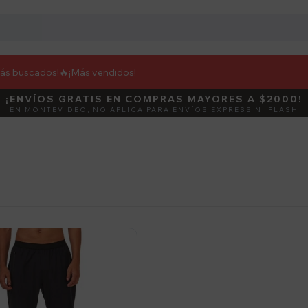
más buscados!🔥
¡Más vendidos!
¡ENVÍOS GRATIS EN COMPRAS MAYORES A $2000!
DEBUT
ACTIVÁ E
EN MONTEVIDEO, NO APLICA PARA ENVÍOS EXPRESS NI FLASH