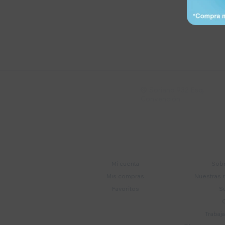
Suscríbete a nue
Recibí ofertas, novedade
Soriano 932 Esq.

Convención
Cuenta
E
Mi cuenta
Sobr
Mis compras
Nuestras 
Favoritos
S
Trabaj