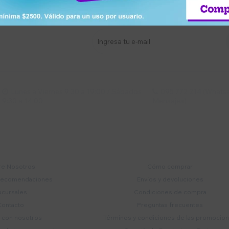
stro newsletter
s y más
Lunes a Viernes 9:30 a 19:00 / Sábados
095 772 214 (Whatsa


9:30 a 14:00
Mensajes)
mpresa
Compra
e Nosotros
Cómo comprar
recomendaciones
Envíos y devoluciones
ucursales
Condiciones de compra
Contacto
Preguntas frecuentes
a con nosotros
Términos y condiciones de las promocio