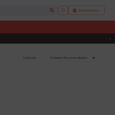

L CÓDIGO
1 artículo
Recomendados