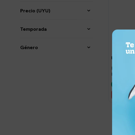
Precio
(UYU)
Temporada
Género
2.63
UYU
Pantalon pa
Negro
Llega en