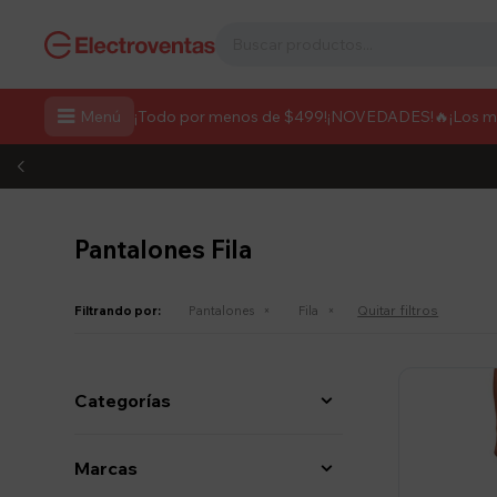

Menú
¡Todo por menos de $499!
¡NOVEDADES!
🔥¡Los 
Pantalones Fila
Quitar filtros
Filtrando por:
Pantalones
Fila
Categorías
Marcas