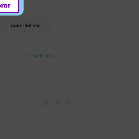
Suscribirme
pp - Solo
Escribinos

Seguinos



nes