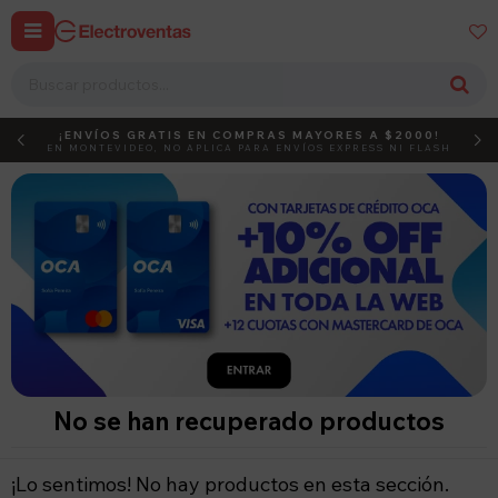


¡ENVÍOS GRATIS EN COMPRAS MAYORES A $2000!
DEBUT
ACTIVÁ EL CÓDIGO
EN MONTEVIDEO, NO APLICA PARA ENVÍOS EXPRESS NI FLASH
No se han recuperado productos
¡Lo sentimos! No hay productos en esta sección.