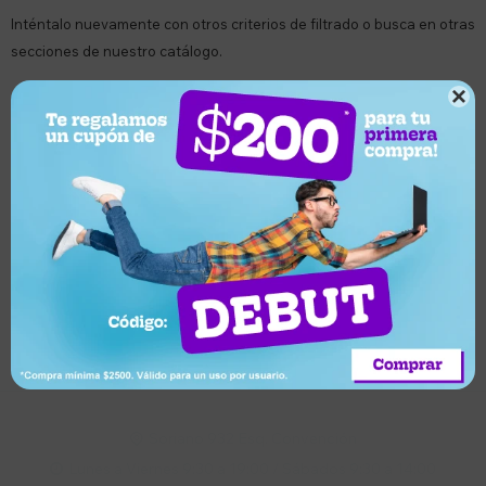
Inténtalo nuevamente con otros criterios de filtrado o busca en otras
secciones de nuestro catálogo.

Quitar filtros
Filtrando por:
Musculosas
Graphene
Suscríbete a nuestro newsletter
Recibí ofertas, novedades y más
Suscribirme
Soriano 932 Esq. Convención

Lunes a Viernes 9:30 a 19:00 / Sábados 9:30 a 14:00
