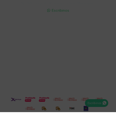
095 772 214 (Whatsapp - Solo Mensajes)

Escribinos

Cuenta
Empresa
Compra
Seguinos
Escribinos