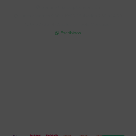
Soriano 932 Esq. Convención

Lunes a Viernes 9:30 a 19:00 / Sábados 9:30 a 14:00

095 772 214 (Whatsapp - Solo Mensajes)

Escribinos

Cuenta
Empresa
Compra
Seguinos