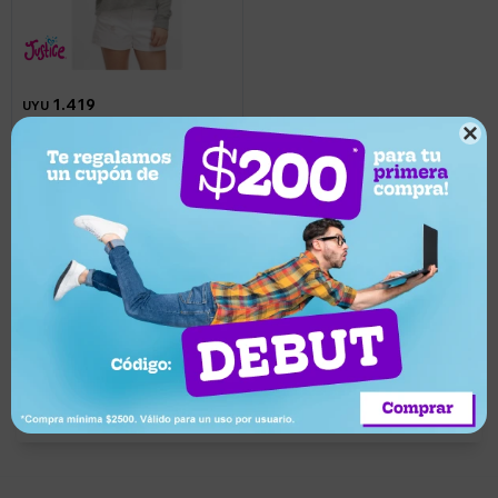
1.419
UYU

Canguro para niña Justice -
Azul cielo
Llega pasado mañana
Suscríbete a nuestro newsletter
Recibí ofertas, novedades y más
Suscribirme