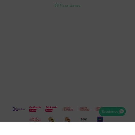
Escribinos

Cuenta
Empresa
Compra
Seguinos
Escribinos