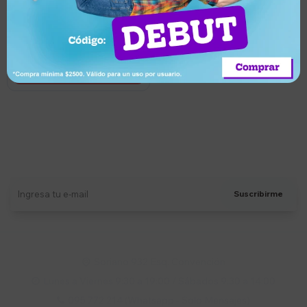
3.760
UYU
Canguro para Hombre Fila
Letter Sky Blanco/Negro
Llega mañana
Suscríbete a nuestro newsletter
Recibí ofertas, novedades y más
Suscribirme
Soriano 932 Esq. Convención

Lunes a Viernes 9:30 a 19:00 / Sábados 9:30 a 14:00

095 772 214 (Whatsapp - Solo Mensajes)
