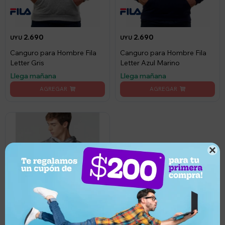
2.690
2.690
UYU
UYU
Canguro para Hombre Fila
Canguro para Hombre Fila
Letter Gris
Letter Azul Marino
Llega mañana
Llega mañana
