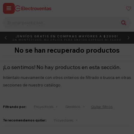


¡ENVÍOS GRATIS EN COMPRAS MAYORES A $2000!
DEBUT
ACTIVÁ EL CÓDIGO
EN MONTEVIDEO, NO APLICA PARA ENVÍOS EXPRESS NI FLASH
No se han recuperado productos
¡Lo sentimos! No hay productos en esta sección.
Inténtalo nuevamente con otros criterios de filtrado o busca en otras
secciones de nuestro catálogo.
Quitar filtros
Filtrando por:
Proyectores
Genérico
Te recomendamos quitar:
Proyectores