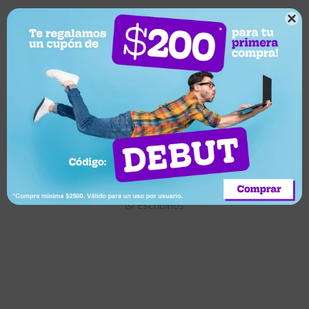

Suscríbete a nuestro newsletter
Recibí ofertas, novedades y más
Suscribirme
Soriano 932 Esq. Convención

Lunes a Viernes 9:30 a 19:00 / Sábados 9:30 a 14:00

095 772 214 (Whatsapp - Solo Mensajes)

Escribinos

Cuenta
Empresa
Compra