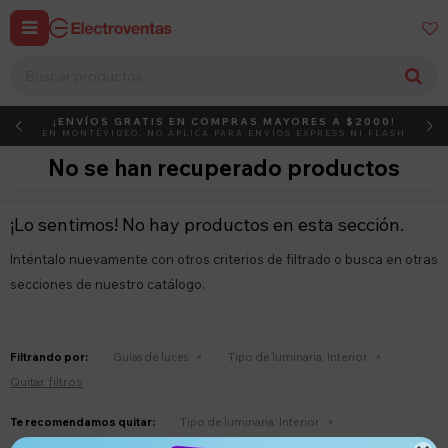


¡ENVÍOS GRATIS EN COMPRAS MAYORES A $2000!
DEBUT
ACTIVÁ EL CÓDIGO
EN MONTEVIDEO, NO APLICA PARA ENVÍOS EXPRESS NI FLASH
No se han recuperado productos
¡Lo sentimos! No hay productos en esta sección.
Inténtalo nuevamente con otros criterios de filtrado o busca en otras
secciones de nuestro catálogo.
Filtrando por:
Guías de luces
Tipo de luminaria:
Interior
Quitar filtros
Te recomendamos quitar:
Tipo de luminaria:
Interior