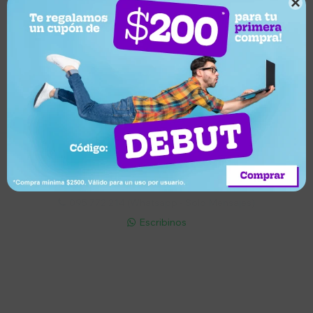

Suscríbete a nuestro newsletter
Recibí ofertas, novedades y más
Suscribirme
Soriano 932 Esq. Convención

Lunes a Viernes 9:30 a 19:00 / Sábados 9:30 a 14:00

095 772 214 (Whatsapp - Solo Mensajes)

Escribinos

Cuenta
Empresa