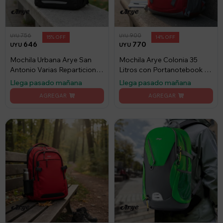
756
900
UYU
UYU
15
14
646
770
UYU
UYU
Mochila Urbana Arye San
Mochila Arye Colonia 35
Antonio Varias Reparticiones
Litros con Portanotebook -
35 lts - Negro
Rojo
Llega pasado mañana
Llega pasado mañana