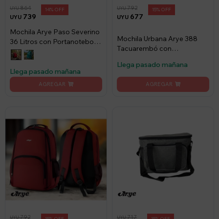
864
792
UYU
UYU
14
15
739
677
UYU
UYU
Mochila Arye Paso Severino
Mochila Urbana Arye 388
36 Litros con Portanotebook
Tacuarembó con
- Rojo
Portanotebook - Verde
Llega pasado mañana
Llega pasado mañana
792
717
UYU
UYU
15
15