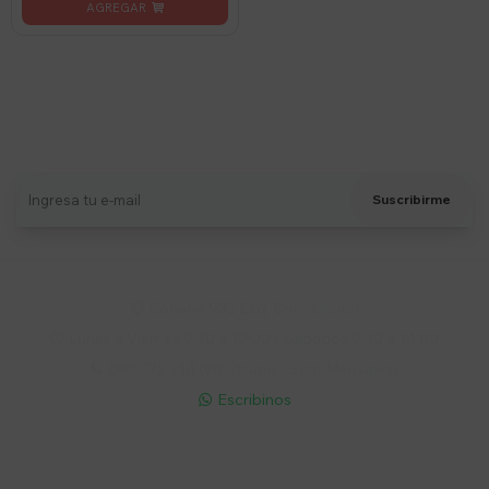
Suscríbete a nuestro newsletter
Recibí ofertas, novedades y más
Suscribirme
Soriano 932 Esq. Convención

Lunes a Viernes 9:30 a 19:00 / Sábados 9:30 a 14:00

095 772 214 (Whatsapp - Solo Mensajes)

Escribinos

Cuenta