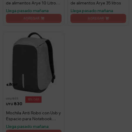
de alimentos Arye 10 Litros -
de alimentos Arye 35 litros
Gris/Negro
Llega pasado mañana
Llega pasado mañana
971
UYU
15
830
UYU
Mochila Anti Robo con Usb y
Espacio para Notebook
Arye - Negro
Llega pasado mañana