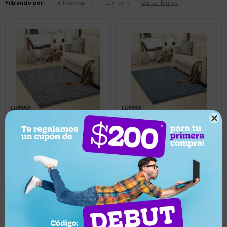
Quitar filtros
Filtrando por:
Alfombras
Lumax

899
1.794
UYU
UYU
809
1.615
UYU
UYU
Alfombra Peluda Lumax
Alfombra Peluda Shaggy de
Shaggy 1.5 X 2.0 Mts - Gris
2.0 x 2.5 m - Gris
Llega hoy
Llega hoy