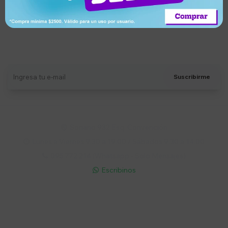
Suscríbete a nuestro newsletter
Recibí ofertas, novedades y más
Suscribirme
Soriano 932 Esq. Convención

Lunes a Viernes 9:30 a 19:00 / Sábados 9:30 a 14:00

095 772 214 (Whatsapp - Solo Mensajes)

Escribinos

Cuenta
Empresa