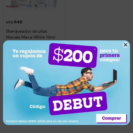
940
UYU
Blanqueador de uñas
Mavala Mava-White 10ml

Llega en 2 horas
Suscríbete a nuestro newsletter
Recibí ofertas, novedades y más
Suscribirme