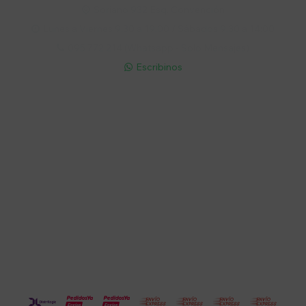
Soriano 932 Esq. Convención

Lunes a Viernes 9:30 a 19:00 / Sábados 9:30 a 14:00

095 772 214 (Whatsapp - Solo Mensajes)

Escribinos

Cuenta
Empresa
Compra
Seguinos