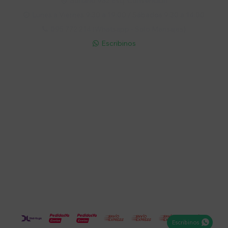
Soriano 932 Esq. Convención

Lunes a Viernes 9:30 a 19:00 / Sábados 9:30 a 14:00

095 772 214 (Whatsapp - Solo Mensajes)

Escribinos

Cuenta
Empresa
Compra
Seguinos
Escribinos