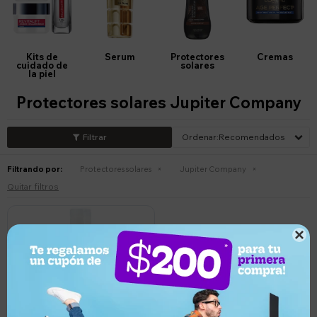
Kits de
Serum
Protectores
Cremas
cuidado de
solares
la piel
Protectores solares Jupiter Company
Recomendados
Filtrando por:
Protectores solares
Jupiter Company
Quitar filtros
