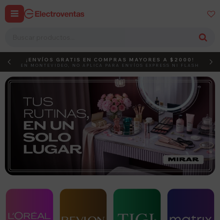


¡ENVÍOS GRATIS EN COMPRAS MAYORES A $2000!
DEBUT
ACTIVÁ EL CÓDIGO
EN MONTEVIDEO, NO APLICA PARA ENVÍOS EXPRESS NI FLASH