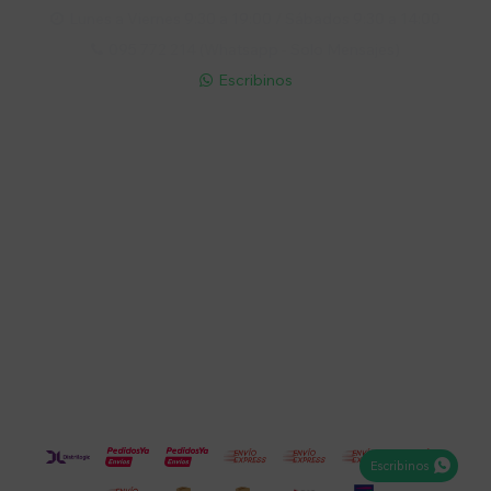
Lunes a Viernes 9:30 a 19:00 / Sábados 9:30 a 14:00

095 772 214 (Whatsapp - Solo Mensajes)

Escribinos

Cuenta
Empresa
Compra
Seguinos
Escribinos