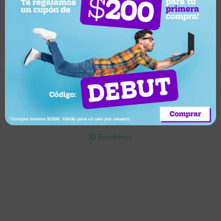
Suscríbete a nuestro newsletter
Recibí ofertas, novedades y más
Suscribirme
Soriano 932 Esq. Convención

Lunes a Viernes 9:30 a 19:00 / Sábados 9:30 a 14:00

095 772 214 (Whatsapp - Solo Mensajes)

Escribinos

Cuenta
Empresa
Compra