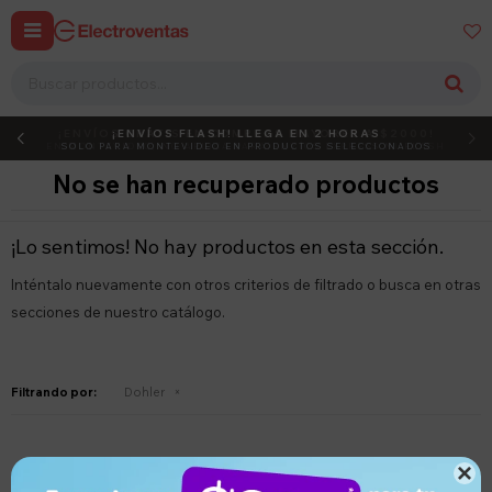


¡ENVÍOS GRATIS EN COMPRAS MAYORES A $2000!
¡ENVÍOS FLASH! LLEGA EN 2 HORAS
DEBUT
ACTIVÁ EL CÓDIGO
EN MONTEVIDEO, NO APLICA PARA ENVÍOS EXPRESS NI FLASH
SOLO PARA MONTEVIDEO EN PRODUCTOS SELECCIONADOS
No se han recuperado productos
¡Lo sentimos! No hay productos en esta sección.
Inténtalo nuevamente con otros criterios de filtrado o busca en otras
secciones de nuestro catálogo.
Filtrando por:
Dohler
