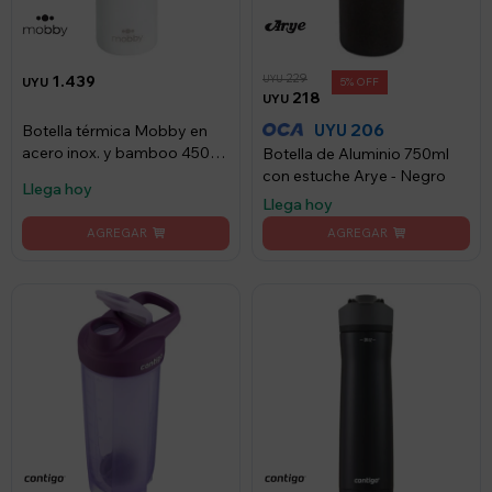
229
1.439
UYU
UYU
5
218
UYU
206
UYU
Botella térmica Mobby en
acero inox. y bamboo 450ml
Botella de Aluminio 750ml
- Blanco
con estuche Arye - Negro
Llega hoy
Llega hoy