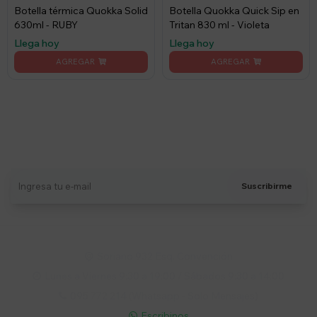
Botella térmica Quokka Solid
Botella Quokka Quick Sip en
630ml - RUBY
Tritan 830 ml - Violeta
Llega hoy
Llega hoy
Suscríbete a nuestro newsletter
Recibí ofertas, novedades y más
Suscribirme
Soriano 932 Esq. Convención

Lunes a Viernes 9:30 a 19:00 / Sábados 9:30 a 14:00

095 772 214 (Whatsapp - Solo Mensajes)

Escribinos
