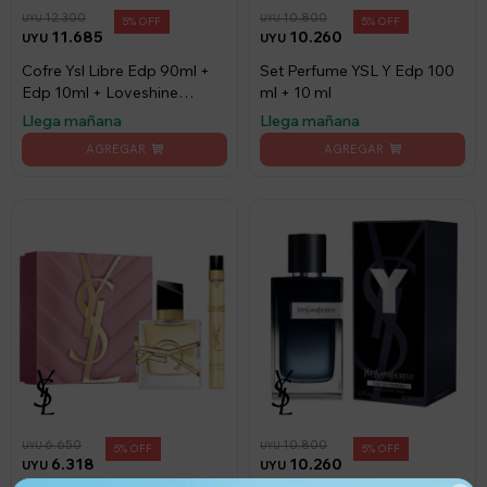
12.300
10.800
UYU
UYU
5
5
11.685
10.260
UYU
UYU
Cofre Ysl Libre Edp 90ml +
Set Perfume YSL Y Edp 100
Edp 10ml + Loveshine
ml + 10 ml
Lipstick 44
Llega mañana
Llega mañana
6.650
10.800
UYU
UYU
5
5
6.318
10.260
UYU
UYU