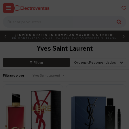


¡ENVÍOS GRATIS EN COMPRAS MAYORES A $2000!
DEBUT
ACTIVÁ EL CÓDIGO
EN MONTEVIDEO, NO APLICA PARA ENVÍOS EXPRESS NI FLASH
Yves Saint Laurent
Recomendados
Filtrando por:
Yves Saint Laurent