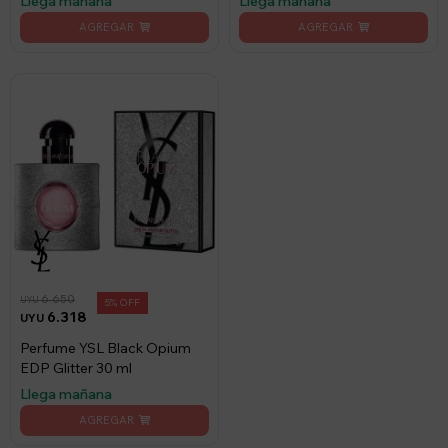
Llega mañana
Llega mañana
6.650
UYU
5
6.318
UYU
Perfume YSL Black Opium
EDP Glitter 30 ml
Llega mañana