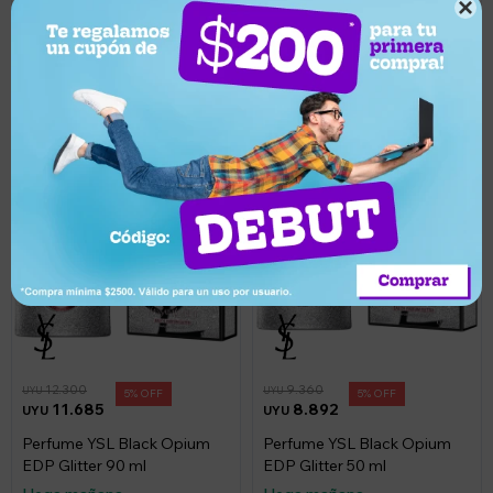
Set Cofre Perfume Ysl Libre
Perfume YSL New Y Men

Edp 30ml + Libre Edp 10m
EDP 100 ml
Llega mañana
Llega mañana
12.300
9.360
UYU
UYU
5
5
11.685
8.892
UYU
UYU
Perfume YSL Black Opium
Perfume YSL Black Opium
EDP Glitter 90 ml
EDP Glitter 50 ml