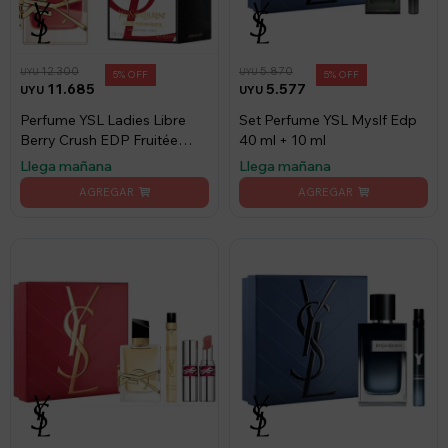
12.300
5.870
UYU
UYU
5
5
11.685
5.577
UYU
UYU
Perfume YSL Ladies Libre
Set Perfume YSL Myslf Edp
Berry Crush EDP Fruitée
40 ml + 10 ml
90ml
Llega mañana
Llega mañana