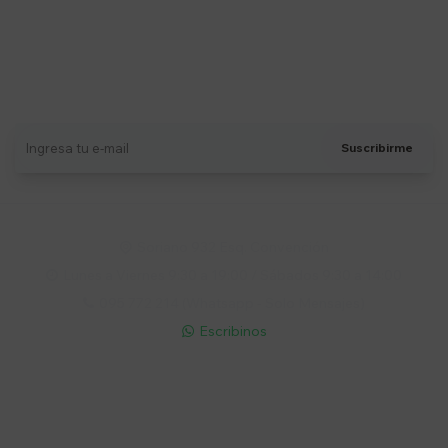
Suscríbete a nuestro newsletter
Recibí ofertas, novedades y más
Suscribirme
Soriano 932 Esq. Convención

Lunes a Viernes 9:30 a 19:00 / Sábados 9:30 a 14:00

095 772 214 (Whatsapp - Solo Mensajes)

Escribinos

Cuenta
Empresa