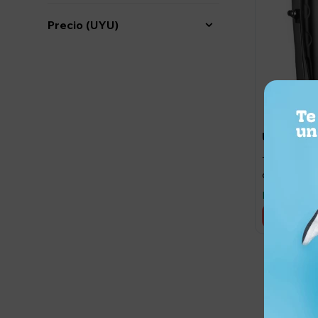
Precio
(UYU)
75,0
USD
Trimmer Ina
con Acceso
Llega maña