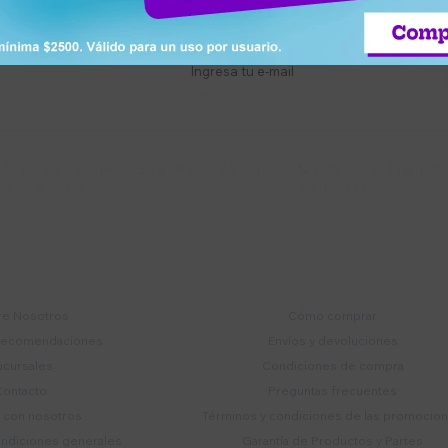
stro newsletter
s y más
Lunes a Viernes 9:30 a 19:00 / Sábados
095 772 214 (Whatsa


9:30 a 14:00
Mensajes)
mpresa
Compra
e Nosotros
Cómo comprar
recomendaciones
Envíos y devoluciones
ucursales
Condiciones de compra
Contacto
Preguntas frecuentes
a con nosotros
Términos y condiciones de las promocio
ondiciones generales
Garantía de Productos y Partes