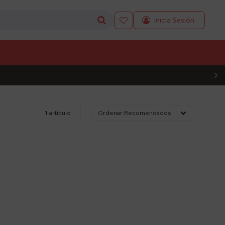

L CÓDIGO
1 artículo
Recomendados