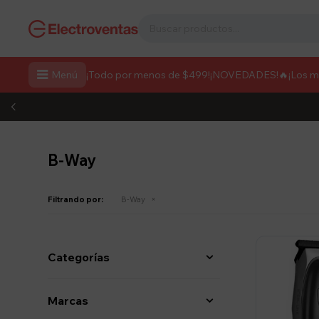

Menú
¡Todo por menos de $499!
¡NOVEDADES!
🔥¡Los 
B-Way
Filtrando por:
B-Way
Categorías
Marcas