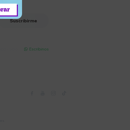
Suscribirme
pp - Solo
Escribinos

Seguinos



nes