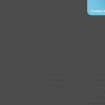
Suscríbete a nue
Recibí ofertas, novedade
Soriano 932 Esq.

Convención
Cuenta
E
Mi cuenta
Sobr
Mis compras
Nuestras 
Favoritos
S
Trabaj
Términos y c