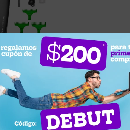
0
lámbrico B-Way Steel Line
rios
na