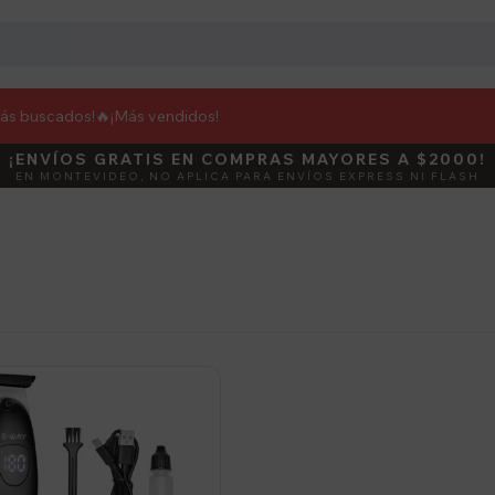
más buscados!🔥
¡Más vendidos!
¡ENVÍOS GRATIS EN COMPRAS MAYORES A $2000!
DEBUT
ACTIVÁ E
EN MONTEVIDEO, NO APLICA PARA ENVÍOS EXPRESS NI FLASH