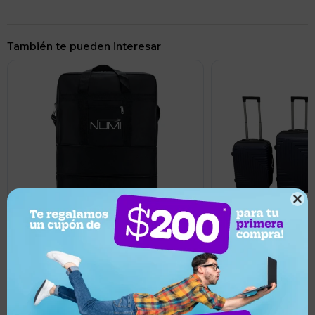
También te pueden interesar

990
3.699
UYU
UYU
941
UYU
3.329
UYU
Bolso de Tela Gigante con 5 Ruedas
Set de 3 Valijas de M