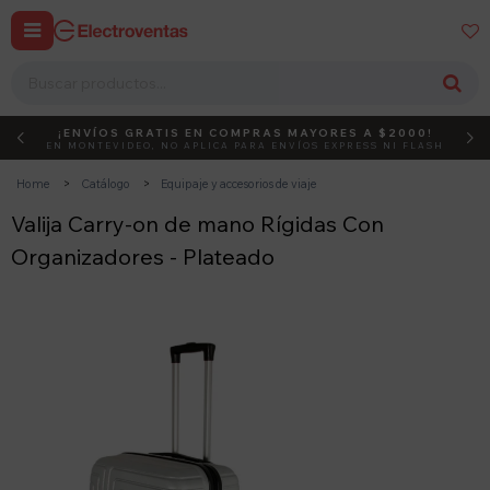


¡ENVÍOS GRATIS EN COMPRAS MAYORES A $2000!
DEBUT
ACTIVÁ EL CÓDIGO
EN MONTEVIDEO, NO APLICA PARA ENVÍOS EXPRESS NI FLASH
Home
Catálogo
Equipaje y accesorios de viaje
Valija Carry-on de mano Rígidas Con
Organizadores - Plateado