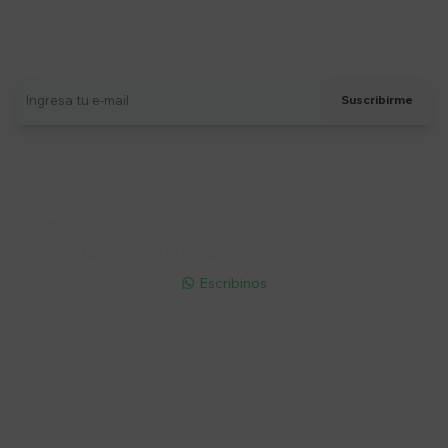
Suscríbete a nuestro newsletter
Recibí ofertas, novedades y más
Suscribirme
Soriano 932 Esq. Convención

Lunes a Viernes 9:30 a 19:00 / Sábados 9:30 a 14:00

095 772 214 (Whatsapp - Solo Mensajes)

Escribinos

Cuenta
Empresa
Compra