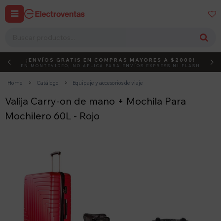


¡ENVÍOS GRATIS EN COMPRAS MAYORES A $2000!
DEBUT
ACTIVÁ EL CÓDIGO
EN MONTEVIDEO, NO APLICA PARA ENVÍOS EXPRESS NI FLASH
Home
Catálogo
Equipaje y accesorios de viaje
Valija Carry-on de mano + Mochila Para
Mochilero 60L - Rojo