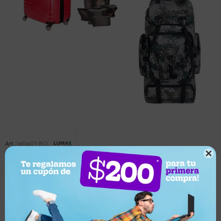
Valija01-RO

Este artículo está agotado.