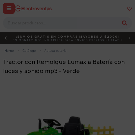


¡ENVÍOS GRATIS EN COMPRAS MAYORES A $2000!
DEBUT
ACTIVÁ EL CÓDIGO
EN MONTEVIDEO, NO APLICA PARA ENVÍOS EXPRESS NI FLASH
Home
Catálogo
Autos a batería
Tractor con Remolque Lumax a Batería con
luces y sonido mp3 - Verde