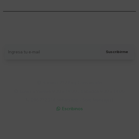
Suscríbete a nuestro newsletter
Recibí ofertas, novedades y más
Suscribirme
Soriano 932 Esq. Convención

Lunes a Viernes 9:30 a 19:00 / Sábados 9:30 a 14:00

095 772 214 (Whatsapp - Solo Mensajes)

Escribinos

Cuenta