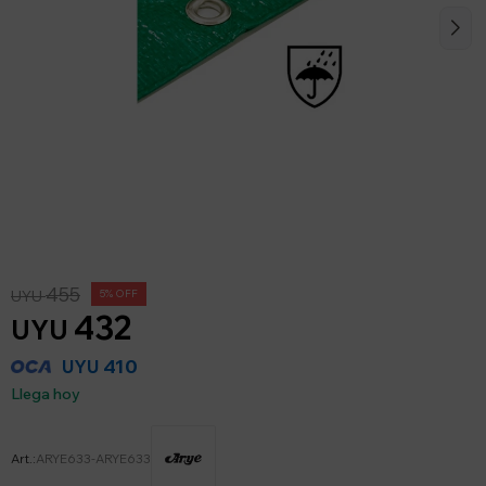
455
UYU
5
432
UYU
410
UYU
Llega hoy
ARYE633-ARYE633