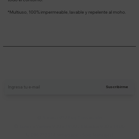
*Multiuso, 100% impermeable, lavable y repelente al moho.
Suscríbete a nuestro newsletter
Recibí ofertas, novedades y más
Suscribirme
Soriano 932 Esq. Convención

Lunes a Viernes 9:30 a 19:00 / Sábados 9:30 a 14:00

095 772 214 (Whatsapp - Solo Mensajes)
