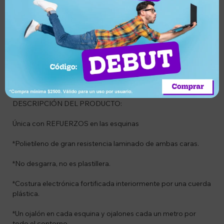
cambio
entrega
Descripción
CODIGO: ARYE633
DESCRIPCIÓN DEL PRODUCTO:
Única con REFUERZOS en las esquinas
*Polietileno de gran resistencia laminado de ambas caras.
*No desgarra, no es plastillera.
*Costura electrónica fortificada interiormente por una cuerda
plástica.
*Un ojalón en cada esquina y ojalones cada un metro por
todo el contorno.