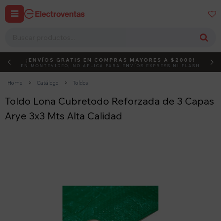


¡ENVÍOS GRATIS EN COMPRAS MAYORES A $2000!
DEBUT
ACTIVÁ EL CÓDIGO
EN MONTEVIDEO, NO APLICA PARA ENVÍOS EXPRESS NI FLASH
Home
Catálogo
Toldos
Toldo Lona Cubretodo Reforzada de 3 Capas
Arye 3x3 Mts Alta Calidad