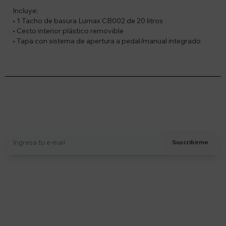
Incluye:
• 1 Tacho de basura Lumax CB002 de 20 litros
• Cesto interior plástico removible
• Tapa con sistema de apertura a pedal/manual integrado
Suscríbete a nuestro newsletter
Recibí ofertas, novedades y más
Suscribirme
Soriano 932 Esq. Convención

Lunes a Viernes 9:30 a 19:00 / Sábados 9:30 a 14:00

095 772 214 (Whatsapp - Solo Mensajes)
