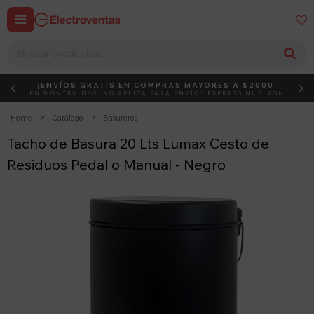


¡ENVÍOS GRATIS EN COMPRAS MAYORES A $2000!
DEBUT
ACTIVÁ EL CÓDIGO
EN MONTEVIDEO, NO APLICA PARA ENVÍOS EXPRESS NI FLASH
Home
Catálogo
Basureros
Tacho de Basura 20 Lts Lumax Cesto de
Residuos Pedal o Manual - Negro