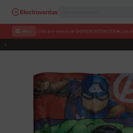

Menú
¡Todo por menos de $499!
¡NOVEDADES!
🔥¡Los 