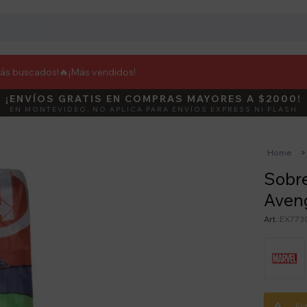
más buscados!🔥
¡Más vendidos!
¡ENVÍOS GRATIS EN COMPRAS MAYORES A $2000!
DEBUT
ACTIVÁ E
EN MONTEVIDEO, NO APLICA PARA ENVÍOS EXPRESS NI FLASH
Home
Sobre
Aven
EX773
Es