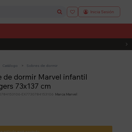

L CÓDIGO
Catálogo
Sobres de dormir
 de dormir Marvel infantil
gers 73x137 cm
0784153106-EX7730784153106
Marvel
te artículo está agotado.