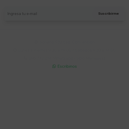
Suscribirme
Soriano 932 Esq. Convención

Lunes a Viernes 9:30 a 19:00 / Sábados 9:30 a 14:00

095 772 214 (Whatsapp - Solo Mensajes)

Escribinos

Cuenta
Empresa
Compra
Seguinos