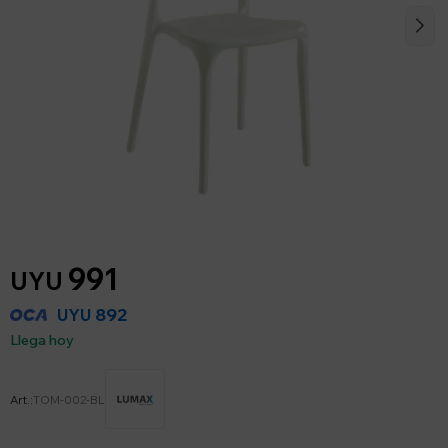
991
UYU
892
UYU
Llega hoy
TOM-002-BL