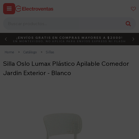


¡ENVÍOS GRATIS EN COMPRAS MAYORES A $2000!
DEBUT
ACTIVÁ EL CÓDIGO
EN MONTEVIDEO, NO APLICA PARA ENVÍOS EXPRESS NI FLASH
Home
Catálogo
Sillas
Silla Oslo Lumax Plástico Apilable Comedor
Jardin Exterior - Blanco