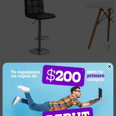
2.199
2.458
UYU
UYU

1.979
UYU
2.212
UYU
Taburete para bar tipo Sillon Lumax
Mesa Eames circula
Odo - Negro
Llega hoy
Llega hoy