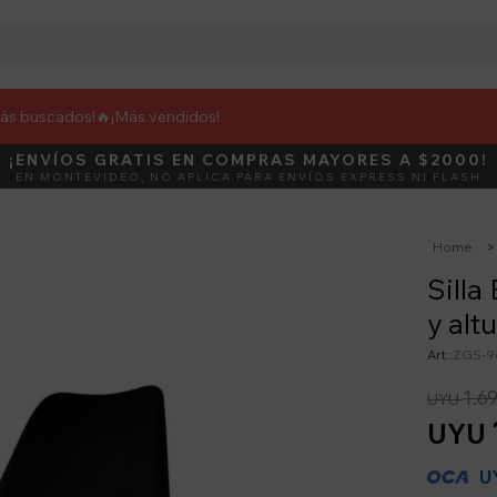
más buscados!🔥
¡Más vendidos!
¡ENVÍOS GRATIS EN COMPRAS MAYORES A $2000!
DEBUT
ACTIVÁ E
EN MONTEVIDEO, NO APLICA PARA ENVÍOS EXPRESS NI FLASH
Home
Silla
y alt
ZGS-9
1.6
UYU
UYU
U