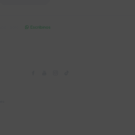
pp - Solo
Escribinos

Seguinos



nes