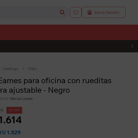

L CÓDIGO
Catálogo
Sillas
 Eames para oficina con rueditas
ura ajustable - Negro
60-N
Lumax
99
5
1.614
1.529
YU