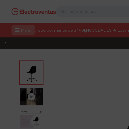

Menú
¡Todo por menos de $499!
¡NOVEDADES!
🔥¡Los 