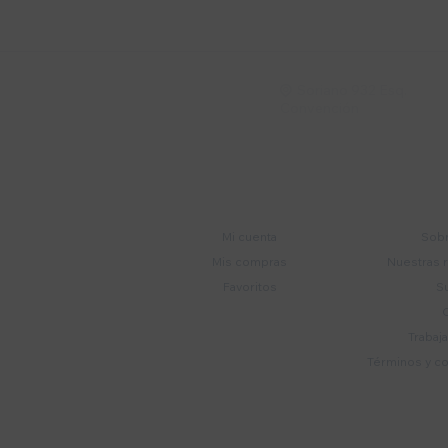
Recibí ofertas, novedade
Soriano 932 Esq.

Convención
Cuenta
E
Mi cuenta
Sobr
Mis compras
Nuestras 
Favoritos
S
Trabaj
Términos y c