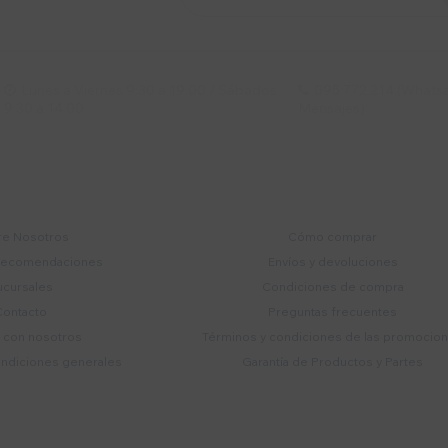
s y más
Lunes a Viernes 9:30 a 19:00 / Sábados
095 772 214 (Whatsa


9:30 a 14:00
Mensajes)
mpresa
Compra
e Nosotros
Cómo comprar
recomendaciones
Envíos y devoluciones
ucursales
Condiciones de compra
Contacto
Preguntas frecuentes
a con nosotros
Términos y condiciones de las promocio
ondiciones generales
Garantía de Productos y Partes