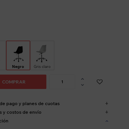
y
o
Negro
Gris claro

COMPRAR

de pago y planes de cuotas
 y costos de envío
ción