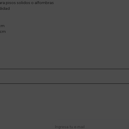
para pisos solidos o alfombras
odidad
 cm
3 cm
stro newsletter