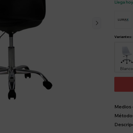
Llega ho
Variantes:
Blanc
Medios 
Métodos
Descrip