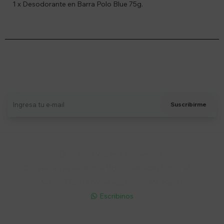
1 x Desodorante en Barra Polo Blue 75g.
Suscríbete a nuestro newsletter
Recibí ofertas, novedades y más
Suscribirme
Soriano 932 Esq. Convención

Lunes a Viernes 9:30 a 19:00 / Sábados 9:30 a 14:00

095 772 214 (Whatsapp - Solo Mensajes)

Escribinos
