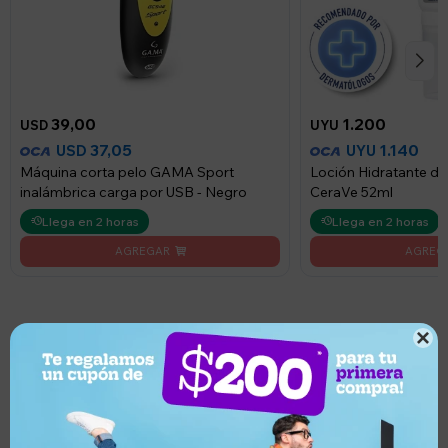
39,00
1.200
USD
UYU
37,05
1.140
USD
UYU
Máquina corta pelo GAMA Sport
Loción Hidratante d
inalámbrica carga por USB - Negro
CeraVe 52ml
Llega en 2 horas
Llega en 2 horas

¿Por qué elegir este producto?