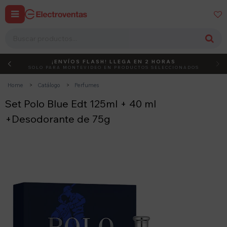


¡ENVÍOS FLASH! LLEGA EN 2 HORAS
DEBUT
ACTIVÁ EL CÓDIGO
SOLO PARA MONTEVIDEO EN PRODUCTOS SELECCIONADOS
Home
Catálogo
Perfumes
Set Polo Blue Edt 125ml + 40 ml
+Desodorante de 75g