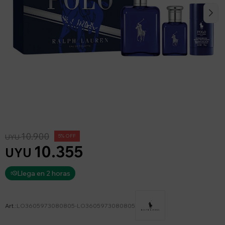
10.900
UYU
5
10.355
UYU
Llega en 2 horas
LO3605973080805-LO3605973080805