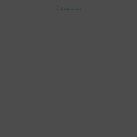
Escribinos

Cuenta
Empresa
Compra
Seguinos
© Copyright 2026 / Electroventas