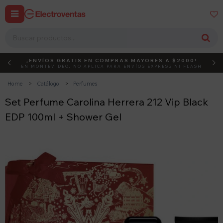


¡ENVÍOS GRATIS EN COMPRAS MAYORES A $2000!
DEBUT
ACTIVÁ EL CÓDIGO
EN MONTEVIDEO, NO APLICA PARA ENVÍOS EXPRESS NI FLASH
Home
Catálogo
Perfumes
Set Perfume Carolina Herrera 212 Vip Black
EDP 100ml + Shower Gel