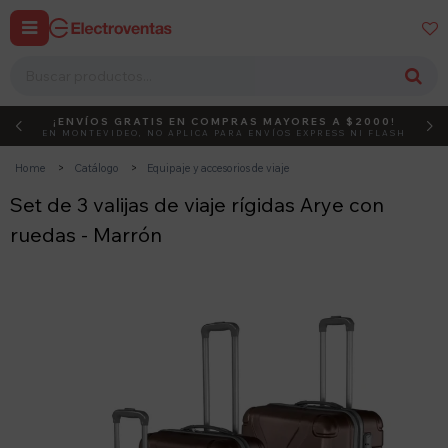


¡ENVÍOS GRATIS EN COMPRAS MAYORES A $2000!
DEBUT
ACTIVÁ EL CÓDIGO
EN MONTEVIDEO, NO APLICA PARA ENVÍOS EXPRESS NI FLASH
Home
Catálogo
Equipaje y accesorios de viaje
Set de 3 valijas de viaje rígidas Arye con
ruedas - Marrón