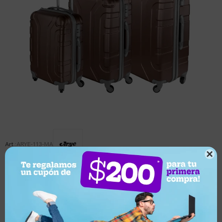
ARYE-113-MA

Este artículo está agotado.