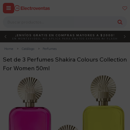


¡ENVÍOS GRATIS EN COMPRAS MAYORES A $2000!
DEBUT
ACTIVÁ EL CÓDIGO
EN MONTEVIDEO, NO APLICA PARA ENVÍOS EXPRESS NI FLASH
Home
Catálogo
Perfumes
Set de 3 Perfumes Shakira Colours Collection
For Women 50ml