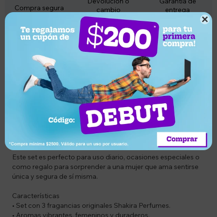
Devolución o
Garantía de
Compra segura
cambio
entrega

Descripción
Codigo: COMBOSHAKIRA02
Combo: VIE65213687, VIE65198907 y VIE65187754
Descripcion:
Descubre la colección Shakira Colours, un set de perfumes
femeninos diseñado para mujeres radiantes, atrevidas y
llenas de energía. Cada fragancia captura un estado de
ánimo único: vitalidad, pasión y dinamismo, con aromas
florales, afrutados y ambarinos que dejan una estela
inolvidable.
Este set es perfecto para uso diario, ocasiones especiales o
como regalo para sorprender a una mujer que ama sentirse
única y segura de sí misma.
Características
• Set con 3 fragancias originales Shakira Perfumes.
• Aromas vibrantes, femeninos y duraderos.