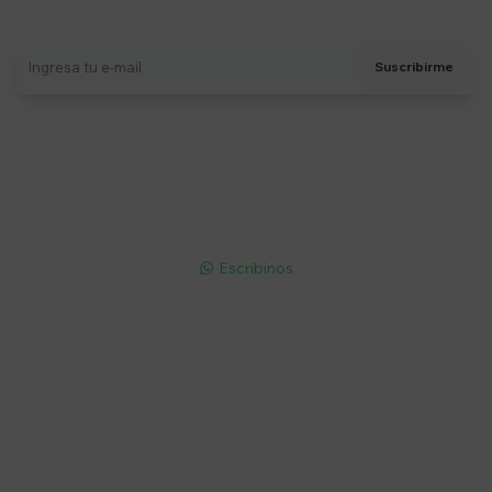
Recibí ofertas, novedades y más
Suscribirme
Soriano 932 Esq. Convención

Lunes a Viernes 9:30 a 19:00 / Sábados 9:30 a 14:00

095 772 214 (Whatsapp - Solo Mensajes)

Escribinos

Cuenta
Empresa
Compra
Seguinos