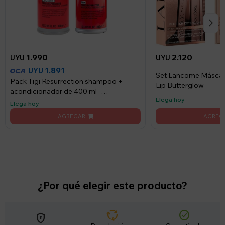
1.990
2.120
UYU
UYU
1.891
UYU
Set Lancome Máscara 
Pack Tigi Resurrection shampoo +
Lip Butterglow
acondicionador de 400 ml -
Llega hoy
Resurrection
Llega hoy
¿Por qué elegir este producto?
cycle
check_circle
encrypted