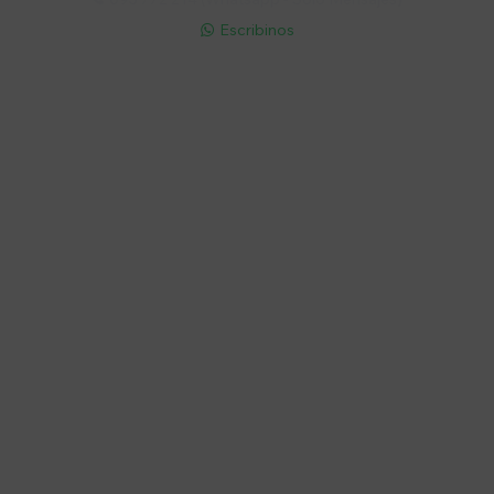
Escribinos

Cuenta
Empresa
Compra
Seguinos
© Copyright 2026 / Electroventas