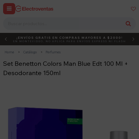


¡ENVÍOS GRATIS EN COMPRAS MAYORES A $2000!
DEBUT
ACTIVÁ EL CÓDIGO
EN MONTEVIDEO, NO APLICA PARA ENVÍOS EXPRESS NI FLASH
Home
Catálogo
Perfumes
Set Benetton Colors Man Blue Edt 100 Ml +
Desodorante 150ml