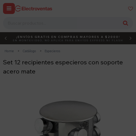


¡ENVÍOS GRATIS EN COMPRAS MAYORES A $2000!
DEBUT
ACTIVÁ EL CÓDIGO
EN MONTEVIDEO, NO APLICA PARA ENVÍOS EXPRESS NI FLASH
Home
Catálogo
Especieros
Set 12 recipientes especieros con soporte
acero mate