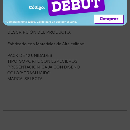
CODIGO: M465080
DESCRIPCIÓN DEL PRODUCTO:
Fabricado con Materiales de Alta calidad
PACK DE 12 UNIDADES
TIPO: SOPORTE CON ESPECIEROS
PRESENTACIÓN: CAJA CON DISEÑO
COLOR: TRASLUCIDO
MARCA: SELECTA
Suscríbete a nuestro newsletter