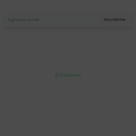
Recibí ofertas, novedades y más
Suscribirme
Soriano 932 Esq. Convención

Lunes a Viernes 9:30 a 19:00 / Sábados 9:30 a 14:00

095 772 214 (Whatsapp - Solo Mensajes)

Escribinos

Cuenta
Empresa
Compra
Seguinos