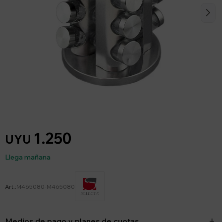
1.250
UYU
Llega mañana
M465080-M465080
Medios de pago y planes de cuotas