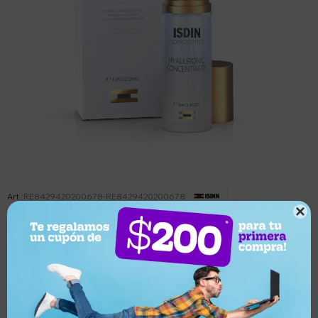
RE8429420200678-RE8429420200678

Este artículo está agotado.