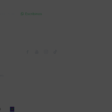
pp - Solo
Escribinos

Seguinos



nes