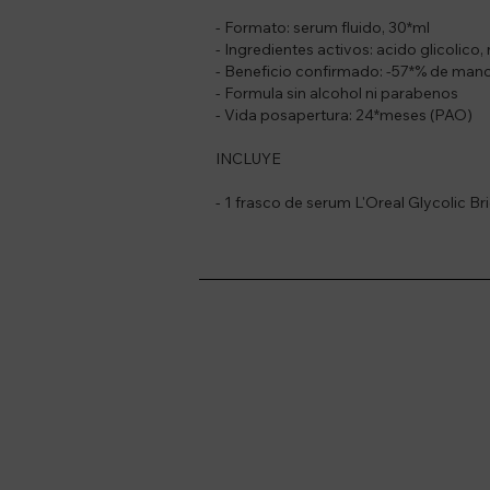
- Formato: serum fluido, 30*ml
- Ingredientes activos: acido glicolico,
- Beneficio confirmado: -57*% de man
- Formula sin alcohol ni parabenos
- Vida posapertura: 24*meses (PAO)
INCLUYE
- 1 frasco de serum L'Oreal Glycolic Br
Suscríbete a nue
Recibí ofertas, novedade