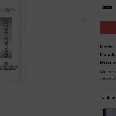
Medios 
Métodos
Descrip
Sérum ant
para igual
También