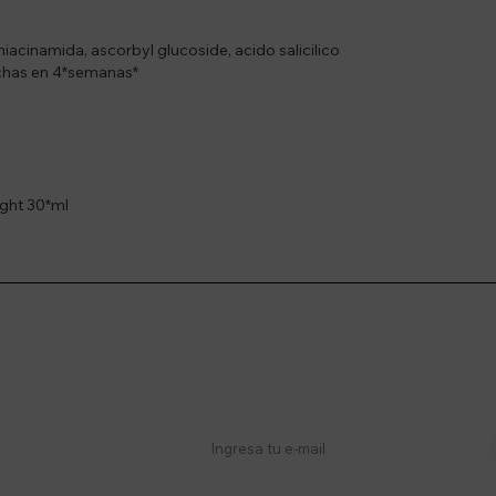
 niacinamida, ascorbyl glucoside, acido salicilico
chas en 4*semanas*
ight 30*ml
stro newsletter
s y más