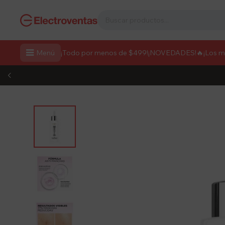

Menú
¡Todo por menos de $499!
¡NOVEDADES!
🔥¡Los 