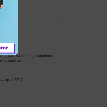
entrega
uminosidad. Su tecnologia combina
nvejecimiento.
sta en un 77*%*