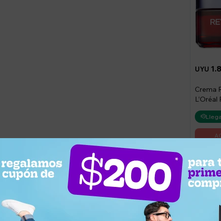
1.
UYU
Crema Re
L’Oréal 
Noche 5
Llega
¿Por qué elegir este producto?