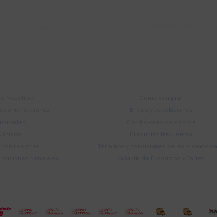
Lunes a Viernes 9:30 a 19:00 / Sábados
095 772 214 (Whatsa


9:30 a 14:00
Mensajes)
mpresa
Compra
e Nosotros
Cómo comprar
recomendaciones
Envíos y devoluciones
ucursales
Condiciones de compra
Contacto
Preguntas frecuentes
a con nosotros
Términos y condiciones de las promocio
ondiciones generales
Garantía de Productos y Partes