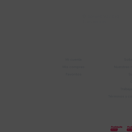
Soriano 932 Esq.

Convención
Cuenta
E
Mi cuenta
Sobr
Mis compras
Nuestras 
Favoritos
S
Trabaj
Términos y c