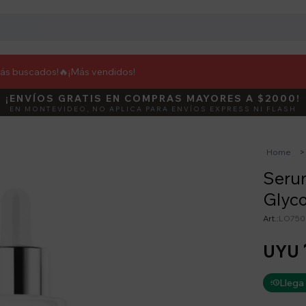
más buscados!🔥
¡Más vendidos!
¡ENVÍOS GRATIS EN COMPRAS MAYORES A $2000!
DEBUT
ACTIVÁ E
EN MONTEVIDEO, NO APLICA PARA ENVÍOS EXPRESS NI FLASH
Home
Serum
Glyco
LO750
UYU
Llega