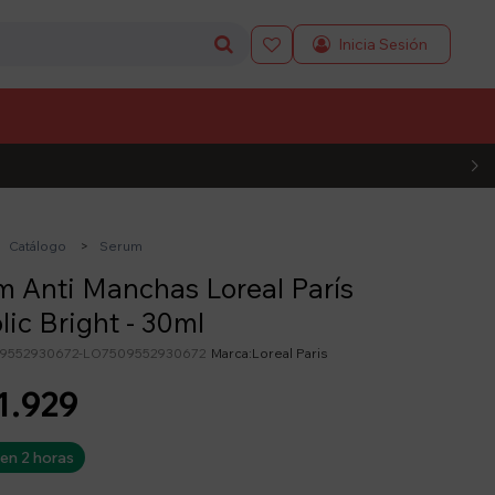

L CÓDIGO
Catálogo
Serum
 Anti Manchas Loreal París
lic Bright - 30ml
9552930672-LO7509552930672
Loreal Paris
1.929
 en 2 horas