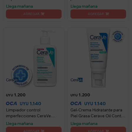
Llega mañana
Llega mañana
1.200
1.200
UYU
UYU
1.140
1.140
UYU
UYU
Limpiador control
Gel-Crema Hidratante para
imperfecciones CeraVe
Piel Grasa Cerave Oil Control
Blemish Control 236ml
52ml
Llega mañana
Llega mañana