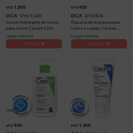
1.200
920
UYU
UYU
1.140
874
UYU
UYU
Loción hidratante de rostro
Espuma de limpieza para
para noche CeraVe 52ml
rostro y cuerpo CeraVe
236ml
Llega mañana
Llega mañana
920
1.200
UYU
UYU