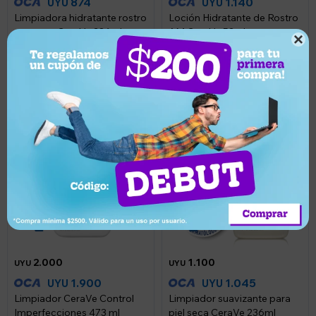
874
1.140
UYU
UYU
Limpiadora hidratante rostro
Loción Hidratante de Rostro
y cuerpo CeraVe 236ml
AM CeraVe 52ml

Llega mañana
Llega mañana
2.000
1.100
UYU
UYU
1.900
1.045
UYU
UYU
Limpiador CeraVe Control
Limpiador suavizante para
Imperfecciones 473 ml
piel seca CeraVe 236ml