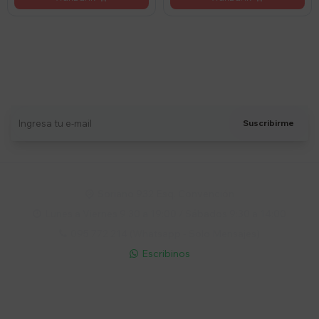
Suscríbete a nuestro newsletter
Recibí ofertas, novedades y más
Suscribirme
Soriano 932 Esq. Convención

Lunes a Viernes 9:30 a 19:00 / Sábados 9:30 a 14:00

095 772 214 (Whatsapp - Solo Mensajes)

Escribinos

Cuenta