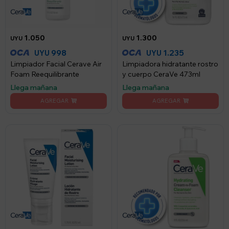
1.050
1.300
UYU
UYU
998
1.235
UYU
UYU
Limpiador Facial Cerave Air
Limpiadora hidratante rostro
Foam Reequilibrante
y cuerpo CeraVe 473ml
Llega mañana
Llega mañana