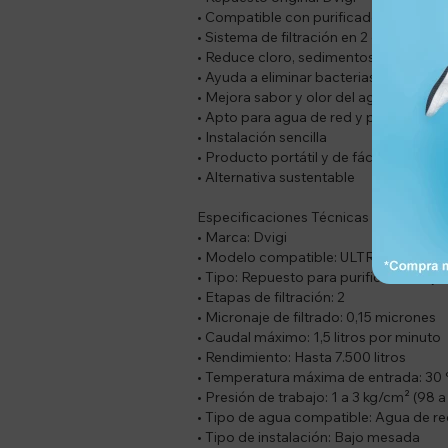
• Compatible con purificadores ULTR
• Sistema de filtración en 2 etapas
• Reduce cloro, sedimentos y partícul
• Ayuda a eliminar bacterias y virus
• Mejora sabor y olor del agua
• Apto para agua de red y pozo
• Instalación sencilla
• Producto portátil y de fácil manteni
• Alternativa sustentable
Especificaciones Técnicas
• Marca: Dvigi
• Modelo compatible: ULTRA LITE
• Tipo: Repuesto para purificador baj
• Etapas de filtración: 2
• Micronaje de filtrado: 0,15 micrones
• Caudal máximo: 1,5 litros por minuto
• Rendimiento: Hasta 7.500 litros
• Temperatura máxima de entrada: 30
• Presión de trabajo: 1 a 3 kg/cm² (98 
• Tipo de agua compatible: Agua de r
• Tipo de instalación: Bajo mesada