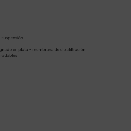
en suspensión
gnado en plata + membrana de ultrafiltración
gradables