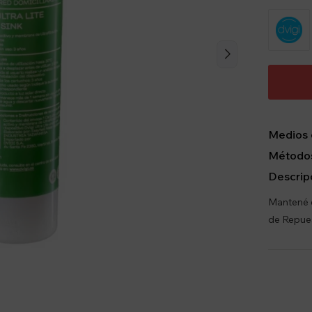
Medios 
Métodos
Descrip
Mantené e
de Repues