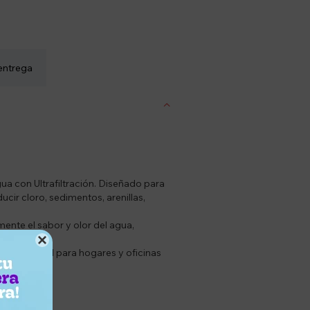
entrega
a con Ultrafiltración. Diseñado para
cir cloro, sedimentos, arenillas,
ente el sabor y olor del agua,

ctico. Ideal para hogares y oficinas