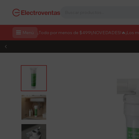

Menú
¡Todo por menos de $499!
¡NOVEDADES!
🔥¡Los 