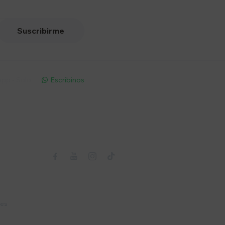
Suscribirme
pp - Solo
Escribinos

Seguinos



nes