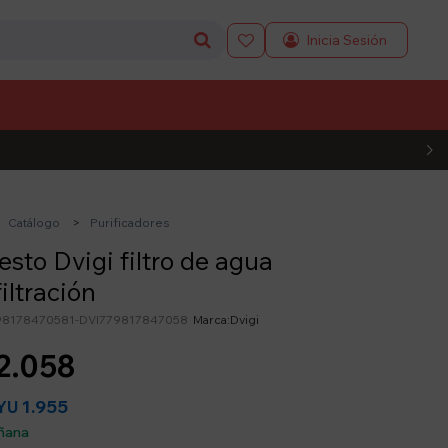

L CÓDIGO
Catálogo
Purificadores
sto Dvigi filtro de agua
filtración
98178470581-DVI779817847058
Dvigi
2.058
1.955
YU
ñana