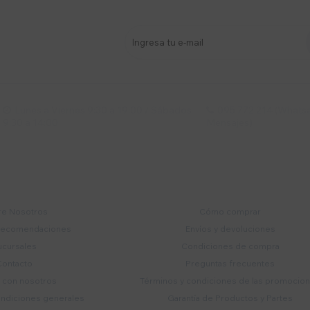
stro newsletter
s y más
Lunes a Viernes 9:30 a 19:00 / Sábados
095 772 214 (Whatsa


9:30 a 14:00
Mensajes)
mpresa
Compra
e Nosotros
Cómo comprar
recomendaciones
Envíos y devoluciones
ucursales
Condiciones de compra
Contacto
Preguntas frecuentes
a con nosotros
Términos y condiciones de las promocio
ondiciones generales
Garantía de Productos y Partes