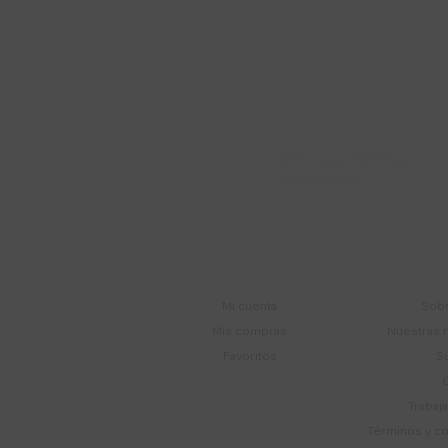
Suscríbete a nue
Recibí ofertas, novedade
Soriano 932 Esq.

Convención
Cuenta
E
Mi cuenta
Sobr
Mis compras
Nuestras 
Favoritos
S
Trabaj
Términos y c