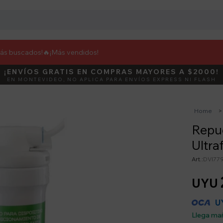
más buscados!🔥
¡Más vendidos!
¡ENVÍOS GRATIS EN COMPRAS MAYORES A $2000!
DEBUT
ACTIVÁ E
EN MONTEVIDEO, NO APLICA PARA ENVÍOS EXPRESS NI FLASH
Home
Repue
Ultra
DVI77
UYU
U
Llega ma