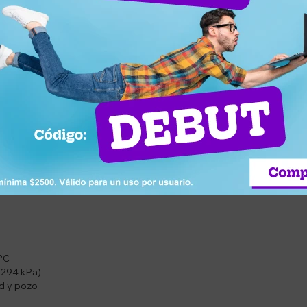
A LITE bajo mesada
as en suspensión
miento
o mesada
 °C
a 294 kPa)
ed y pozo