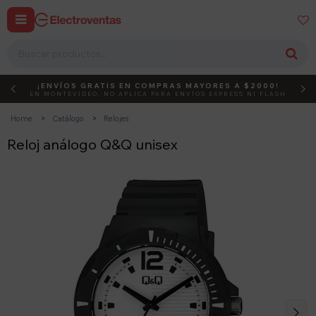


¡ENVÍOS GRATIS EN COMPRAS MAYORES A $2000!
DEBUT
ACTIVÁ EL CÓDIGO
EN MONTEVIDEO, NO APLICA PARA ENVÍOS EXPRESS NI FLASH
Home
Catálogo
Relojes
Reloj análogo Q&Q unisex