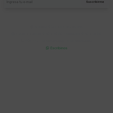
Suscribirme
Soriano 932 Esq. Convención

Lunes a Viernes 9:30 a 19:00 / Sábados 9:30 a 14:00

095 772 214 (Whatsapp - Solo Mensajes)

Escribinos

Cuenta
Empresa
Compra
Seguinos