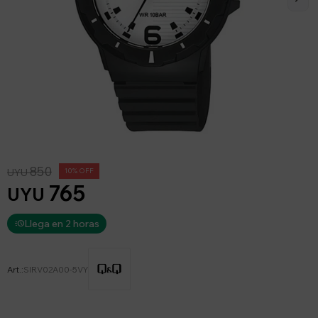
850
UYU
10
765
UYU
Llega en 2 horas
SIRV02A00-5VY