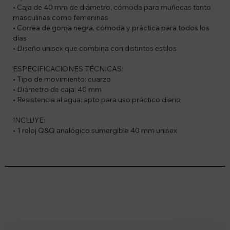
• Caja de 40 mm de diámetro, cómoda para muñecas tanto
masculinas como femeninas
• Correa de goma negra, cómoda y práctica para todos los
días
• Diseño unisex que combina con distintos estilos
ESPECIFICACIONES TÉCNICAS:
• Tipo de movimiento: cuarzo
• Diámetro de caja: 40 mm
• Resistencia al agua: apto para uso práctico diario
INCLUYE:
• 1 reloj Q&Q analógico sumergible 40 mm unisex
Suscríbete a nuestro newsletter
Recibí ofertas, novedades y más