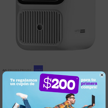
PRO233-PRO233

Este artículo está agotado.