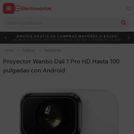


¡ENVÍOS GRATIS EN COMPRAS MAYORES A $2000!
DEBUT
ACTIVÁ EL CÓDIGO
EN MONTEVIDEO, NO APLICA PARA ENVÍOS EXPRESS NI FLASH
Home
Catálogo
Proyectores
Proyector Wanbo Dali 1 Pro HD Hasta 100
pulgadas con Android