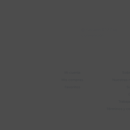
Recibí ofertas, novedade
Soriano 932 Esq.

Convención
Cuenta
E
Mi cuenta
Sobr
Mis compras
Nuestras 
Favoritos
S
Trabaj
Términos y c