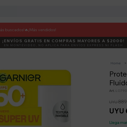
más buscados!🔥
¡Más vendidos!
¡ENVÍOS GRATIS EN COMPRAS MAYORES A $2000!
DEBUT
ACTIVÁ E
EN MONTEVIDEO, NO APLICA PARA ENVÍOS EXPRESS NI FLASH
Home
Prote
Fluid
LO790
889
UYU
UYU
Llega ma