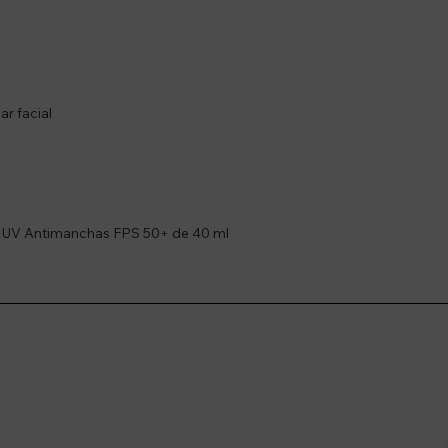
r facial
r UV Antimanchas FPS 50+ de 40 ml
stro newsletter