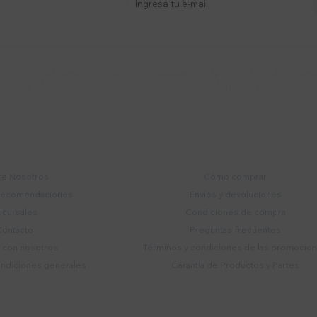
s y más
Lunes a Viernes 9:30 a 19:00 / Sábados
095 772 214 (Whatsa


9:30 a 14:00
Mensajes)
mpresa
Compra
e Nosotros
Cómo comprar
recomendaciones
Envíos y devoluciones
ucursales
Condiciones de compra
Contacto
Preguntas frecuentes
a con nosotros
Términos y condiciones de las promocio
ondiciones generales
Garantía de Productos y Partes