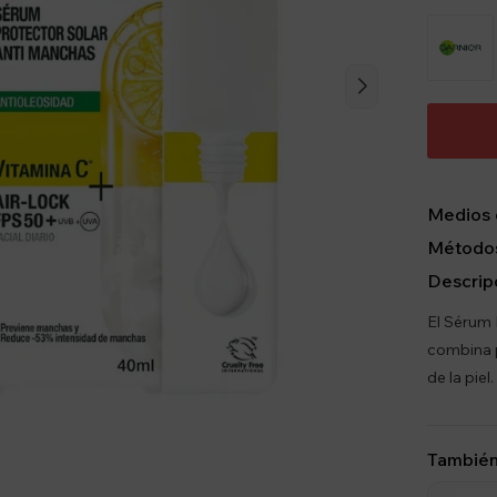
Medios 
Métodos
Descrip
El Sérum 
combina p
de la piel.
También