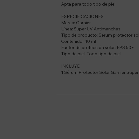
Apta para todo tipo de piel
ESPECIFICACIONES
Marca: Garnier
Línea: Super UV Antimanchas
Tipo de producto: Sérum protector sola
Contenido: 40 ml
Factor de protección solar: FPS 50+
Tipo de piel: Todo tipo de piel
INCLUYE
1 Sérum Protector Solar Garnier Supe
Suscríbete a nue