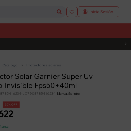

L CÓDIGO
Catálogo
Protectores solares
ctor Solar Garnier Super Uv
o Invisible Fps50+40ml
8785416234-LO7908785416234
Garnier
30
622
ñana