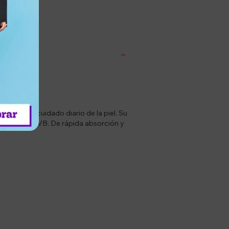
entrega
o con el cuidado diario de la piel. Su
ayos UVA y UVB. De rápida absorción y