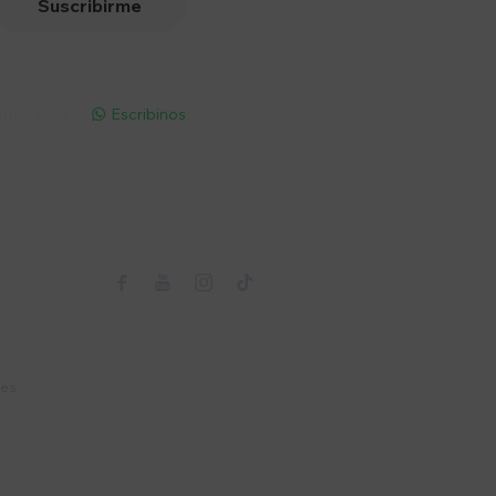
Suscribirme
pp - Solo
Escribinos

Seguinos



nes