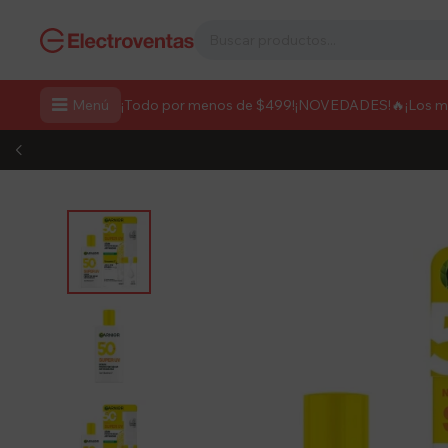

Menú
¡Todo por menos de $499!
¡NOVEDADES!
🔥¡Los 