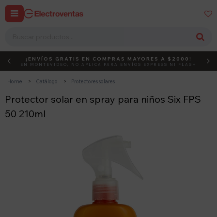


¡ENVÍOS GRATIS EN COMPRAS MAYORES A $2000!
DEBUT
ACTIVÁ EL CÓDIGO
EN MONTEVIDEO, NO APLICA PARA ENVÍOS EXPRESS NI FLASH
Home
Catálogo
Protectores solares
Protector solar en spray para niños Six FPS
50 210ml