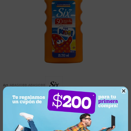
ABASI088-ABASI088

Este artículo está agotado.