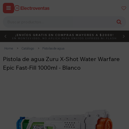


¡ENVÍOS GRATIS EN COMPRAS MAYORES A $2000!
DEBUT
ACTIVÁ EL CÓDIGO
EN MONTEVIDEO, NO APLICA PARA ENVÍOS EXPRESS NI FLASH
Home
Catálogo
Pistolas de agua
Pistola de agua Zuru X-Shot Water Warfare
Epic Fast-Fill 1000ml - Blanco