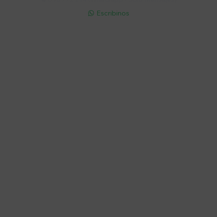
Escribinos

Cuenta
Empresa
Compra
Seguinos
© Copyright 2026 / Electroventas