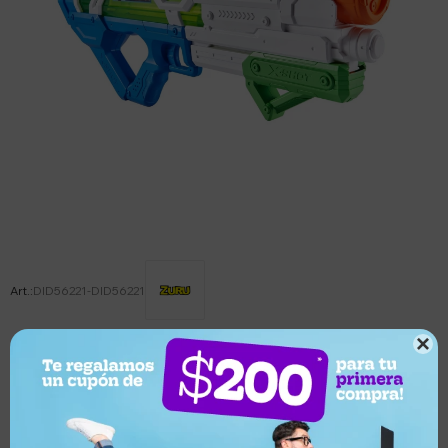
DID56221-DID56221

Este artículo está agotado.