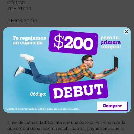
CÓDIGO
ZGF-017-20
DESCRIPCIÓN
La Pesa Rusa (Kettlebell) de 20 kg es la herramienta versátil

definitiva para quienes buscan elevar su nivel de
entrenamiento funcional. Diseñada tanto para el uso
profesional en gimnasios como para el hogar, esta pesa
permite realizar una amplia gama de ejercicios dinámicos
que combinan fuerza, resistencia y equilibrio en un solo
movimiento. Su diseño robusto y acabado premium
garantizan durabilidad y comodidad en cada repetición.
CARACTERÍSTICAS
* Diseño Ergonómico: El mango está diseñado para ofrecer
un agarre seguro y cómodo, evitando deslizamientos
durante ejercicios de alta intensidad como el swing.
Base de Estabilidad: Cuenta con una base plana mecanizada
que proporciona máxima estabilidad al apoyarla en el suelo,