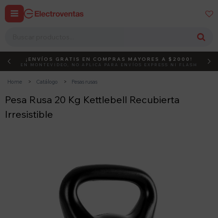


¡ENVÍOS GRATIS EN COMPRAS MAYORES A $2000!
DEBUT
ACTIVÁ EL CÓDIGO
EN MONTEVIDEO, NO APLICA PARA ENVÍOS EXPRESS NI FLASH
Home
Catálogo
Pesas rusas
Pesa Rusa 20 Kg Kettlebell Recubierta
Irresistible