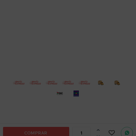
Empresa
Compra
Seguinos
© Copyright 2026 / Electroventas
Por
consultas

COMPRAR
no dudes