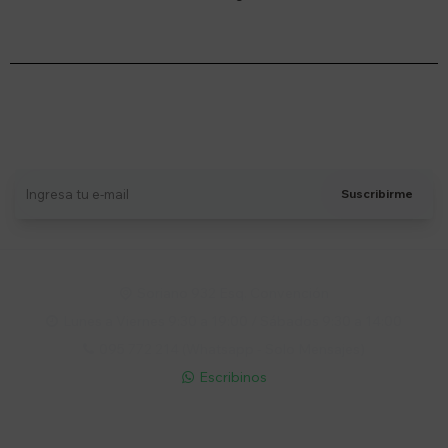
Suscríbete a nuestro newsletter
Recibí ofertas, novedades y más
Suscribirme
Soriano 932 Esq. Convención

Lunes a Viernes 9:30 a 19:00 / Sábados 9:30 a 14:00

095 772 214 (Whatsapp - Solo Mensajes)

Escribinos

Cuenta