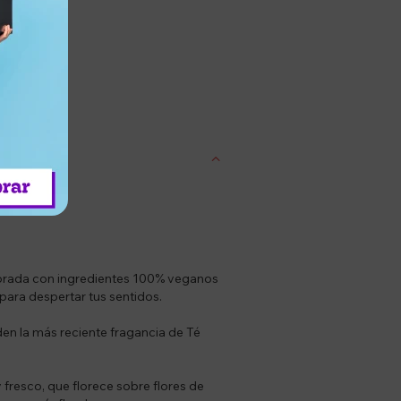
entrega
laborada con ingredientes 100% veganos
 para despertar tus sentidos.
den la más reciente fragancia de Té
fresco, que florece sobre flores de