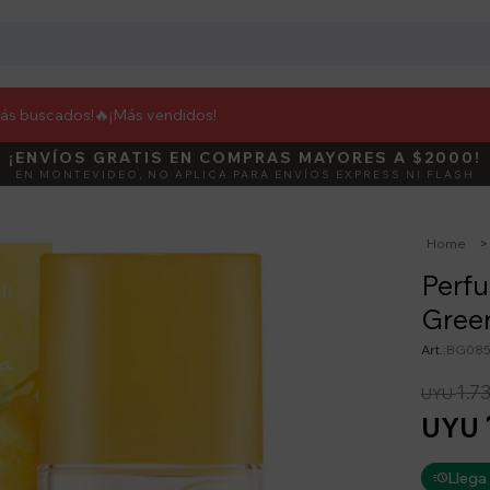
más buscados!🔥
¡Más vendidos!
¡ENVÍOS GRATIS EN COMPRAS MAYORES A $2000!
DEBUT
ACTIVÁ E
EN MONTEVIDEO, NO APLICA PARA ENVÍOS EXPRESS NI FLASH
Home
Perfu
Green
BG085
1.7
UYU
UYU
Llega