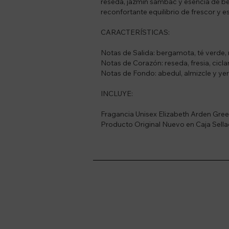
reseda, jazmín sambac y esencia de ber
reconfortante equilibrio de frescor y e
CARACTERÍSTICAS:
Notas de Salida: bergamota, té verde, 
Notas de Corazón: reseda, fresia, cicl
Notas de Fondo: abedul, almizcle y ye
INCLUYE:
Fragancia Unisex Elizabeth Arden Gree
Producto Original Nuevo en Caja Sell