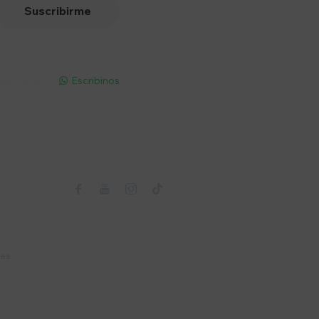
Suscribirme
pp - Solo
Escribinos

Seguinos



nes