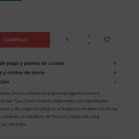

COMPRAR

de pago y planes de cuotas
 y costos de envío
ción
 hierba, limón y pimienta negra impregnan la nueva
 Green Tea: Citron Freesia. Elaborada con ingredientes
nos y de origen ecológico, la fragancia se abre con flores
a, creando un equilibrio de frescor y especias para
 tus sentidos.