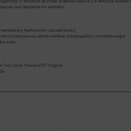
gamota. El absoluto de mate, el abedul blanco y el almizcle realzan la
specias que despierta los sentidos.
mandarina y hierba limón (zacate limón)
amen (violeta persa), jazmín sambac (sampaguita) y pimienta negra
rba mate
n Tea Citron Freesia EDT Original
ada