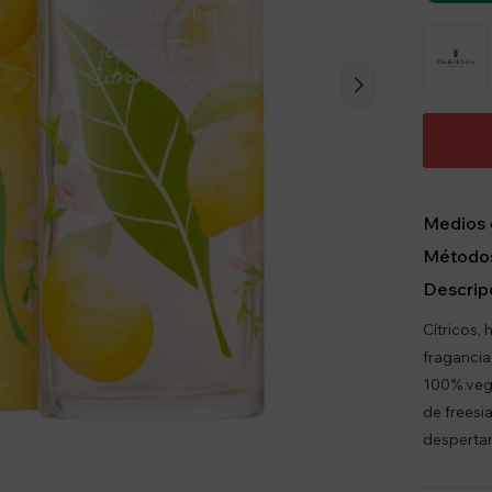
Medios 
Métodos
Descrip
Cítricos,
fragancia
100% vega
de freesi
despertar