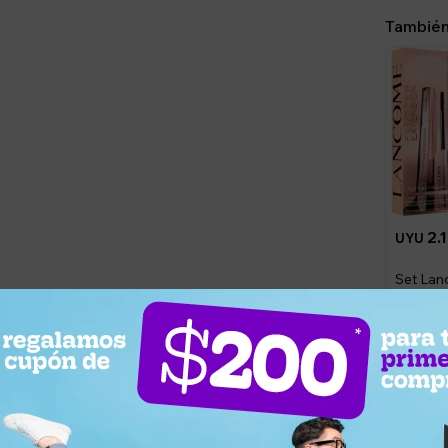
También
2.
UYU
Set La
Flutter 
Butterg
Llega