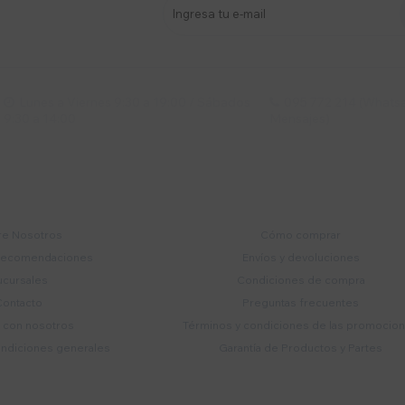
stro newsletter
s y más
Lunes a Viernes 9:30 a 19:00 / Sábados
095 772 214 (Whatsa


9:30 a 14:00
Mensajes)
mpresa
Compra
e Nosotros
Cómo comprar
recomendaciones
Envíos y devoluciones
ucursales
Condiciones de compra
Contacto
Preguntas frecuentes
a con nosotros
Términos y condiciones de las promocio
ondiciones generales
Garantía de Productos y Partes