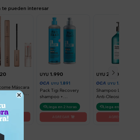
 te pueden interesar
120
1.990
2.170
UYU
UYU
1.891
1.953
UYU
UYU
ncome Máscara
Pack Tigi Recovery
Shampoo L'Oréal Pro
Ext + Mini Lip

shampoo +
Anti-Oleosidad 500m
low
acondicionador de
 en 2 horas
Llega en 2 horas
Llega en 2 horas
400 ml - Recovery