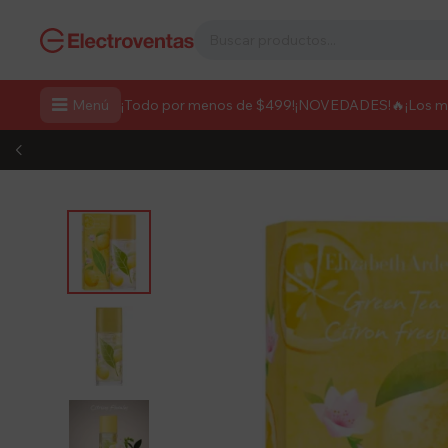

Menú
¡Todo por menos de $499!
¡NOVEDADES!
🔥¡Los 