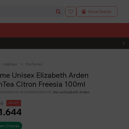

L CÓDIGO
Catálogo
Perfumes
me Unisex Elizabeth Arden
Tea Citron Freesia 100ml
805254476-BG085805254476
Elizabeth Arden
30
5
1.644
 en 2 horas