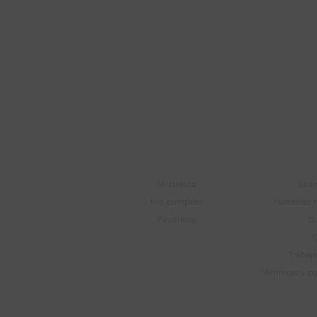
Suscríbete a nue
Recibí ofertas, novedade
Soriano 932 Esq.

Convención
Cuenta
E
Mi cuenta
Sobr
Mis compras
Nuestras 
Favoritos
S
Trabaj
Términos y c