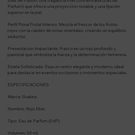
Elixir de Pasión: Una fragancia mas concentrada (Eau de
Parfum) que ofrece una proyección notable y una fijación
superior en la piel.
Perfil Floral Frutal Intenso: Mezcla el frescor de los frutos
rojos con la calidez de notas orientales, creando un equilibrio
seductor.
Presentación Impactante: Frasco en un rojo profundo y
pasional que simboliza la fuerza y la determinación femenina.
Estela Sofisticada: Deja un rastro elegante y moderno, ideal
para destacar en eventos nocturnos o momentos especiales.
ESPECIFICACIONES
Marca: Shakira.
Nombre: Rojo Elixir.
Tipo: Eau de Parfum (EdP).
Volumen: 50 ml.