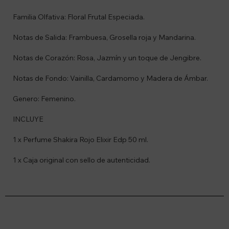
Familia Olfativa: Floral Frutal Especiada.
Notas de Salida: Frambuesa, Grosella roja y Mandarina.
Notas de Corazón: Rosa, Jazmín y un toque de Jengibre.
Notas de Fondo: Vainilla, Cardamomo y Madera de Ámbar.
Genero: Femenino.
INCLUYE
1 x Perfume Shakira Rojo Elixir Edp 50 ml.
1 x Caja original con sello de autenticidad.
Suscríbete a nuestro newsletter