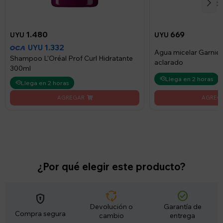
1.480
669
UYU
UYU
1.332
UYU
Agua micelar Garnier 
Shampoo L'Oréal Prof Curl Hidratante
aclarado
300ml
Llega en 2 horas
Llega en 2 horas
¿Por qué elegir este producto?
cycle
check_circle
encrypted
Devolución o
Garantía de
Compra segura
cambio
entrega