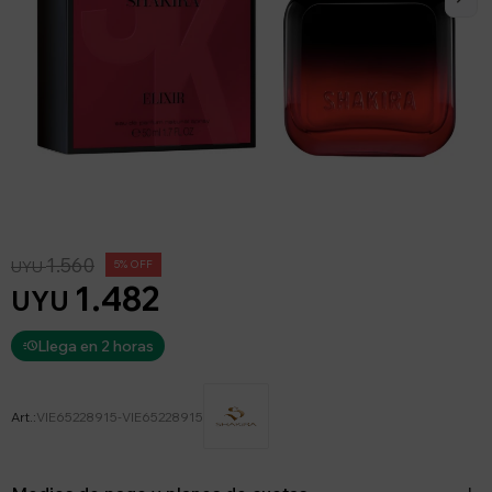
1.560
UYU
5
1.482
UYU
Llega en 2 horas
VIE65228915-VIE65228915