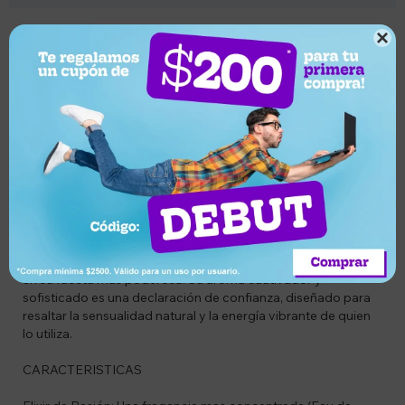
Descripción

CODIGO
VIE65228915
DESCRIPCION
Shakira Rojo Elixir Eau de Parfum es la expresión máxima de
la audacia, el empoderamiento y la pasión. Esta fragancia
intensa y magnética ha sido creada para la mujer que desea
dejar una huella inolvidable a su paso. Con una combinación
magistral de notas frutales rojas y un corazón floral
especiado, este elixir evoca la fuerza y el carisma de Shakira
en su faceta mas poderosa. Su aroma cautivador y
sofisticado es una declaración de confianza, diseñado para
resaltar la sensualidad natural y la energía vibrante de quien
lo utiliza.
CARACTERISTICAS