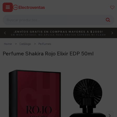


¡ENVÍOS GRATIS EN COMPRAS MAYORES A $2000!
DEBUT
ACTIVÁ EL CÓDIGO
EN MONTEVIDEO, NO APLICA PARA ENVÍOS EXPRESS NI FLASH
Home
Catálogo
Perfumes
Perfume Shakira Rojo Elixir EDP 50ml