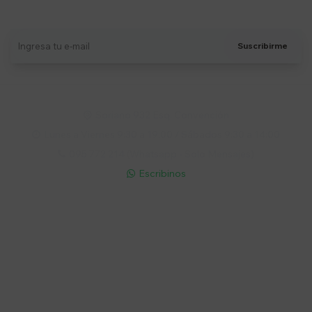
Recibí ofertas, novedades y más
Suscribirme
Soriano 932 Esq. Convención

Lunes a Viernes 9:30 a 19:00 / Sábados 9:30 a 14:00

095 772 214 (Whatsapp - Solo Mensajes)

Escribinos

Cuenta
Empresa
Compra
Seguinos