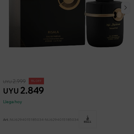
2.999
UYU
5
2.849
UYU
Llega hoy
NU6294015185034-NU6294015185034