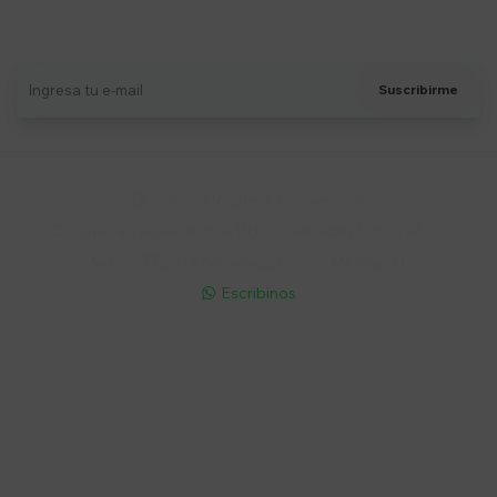
Suscríbete a nuestro newsletter
Recibí ofertas, novedades y más
Suscribirme
Soriano 932 Esq. Convención

Lunes a Viernes 9:30 a 19:00 / Sábados 9:30 a 14:00

095 772 214 (Whatsapp - Solo Mensajes)

Escribinos

Cuenta
Empresa
Compra