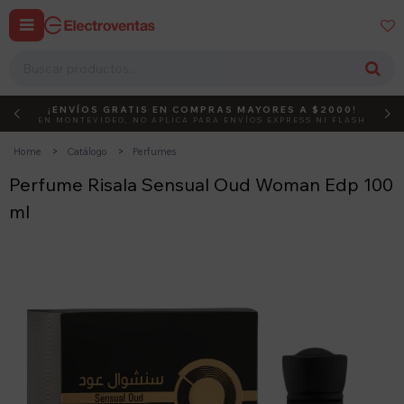


¡ENVÍOS GRATIS EN COMPRAS MAYORES A $2000!
DEBUT
ACTIVÁ EL CÓDIGO
EN MONTEVIDEO, NO APLICA PARA ENVÍOS EXPRESS NI FLASH
Home
Catálogo
Perfumes
Perfume Risala Sensual Oud Woman Edp 100
ml