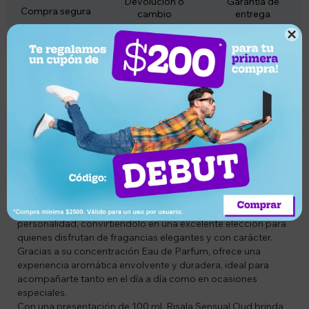
Devolución o
Garantía de
Compra segura
cambio
entrega

Descripción
Codigo: NU6294015185034
Descripción
Descubrí Risala Sensual Oud Eau de Parfum 100 ml, una
fragancia sofisticada que destaca por su carácter
amaderado y su elegante presencia. Diseñada para mujeres
que buscan un aroma distintivo, esta creación combina
intensidad, calidez y refinamiento en una composición que
deja una impresión inolvidable.
Su perfil olfativo amaderado aporta profundidad y
personalidad, convirtiéndolo en una excelente elección para
quienes disfrutan de fragancias elegantes y con carácter.
Gracias a su concentración Eau de Parfum, ofrece una
experiencia aromática envolvente y duradera, ideal para
acompañarte tanto en el día a día como en ocasiones
especiales.
Con una presentación de 100 ml, Risala Sensual Oud brinda