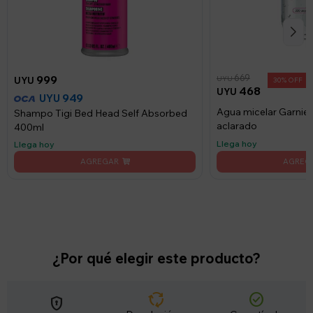
669
999
UYU
UYU
30
468
UYU
949
UYU
Agua micelar Garnier 
Shampo Tigi Bed Head Self Absorbed
aclarado
400ml
Llega hoy
Llega hoy
¿Por qué elegir este producto?
cycle
check_circle
encrypted