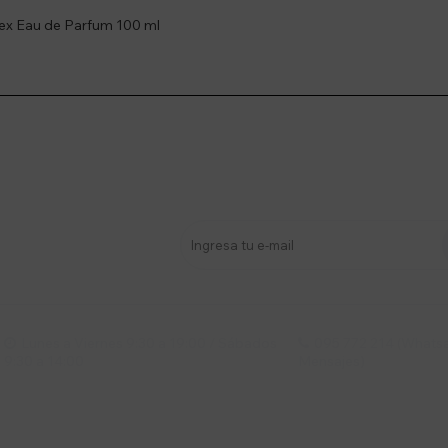
isex Eau de Parfum 100 ml
stro newsletter
s y más
Lunes a Viernes 9:30 a 19:00 / Sábados
095 772 214 (Whatsa


9:30 a 14:00
Mensajes)