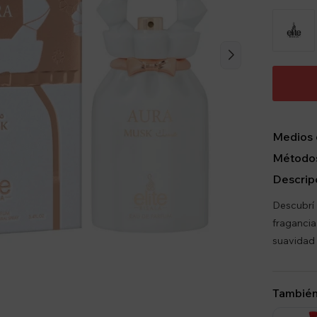
Medios 
Métodos
Descrip
Descubrí 
fragancia
suavidad 
También