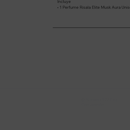
Incluye
• 1 Perfume Risala Elite Musk Aura Un
Suscríbete a nue
Recibí ofertas, novedade
Soriano 932 Esq.

Convención