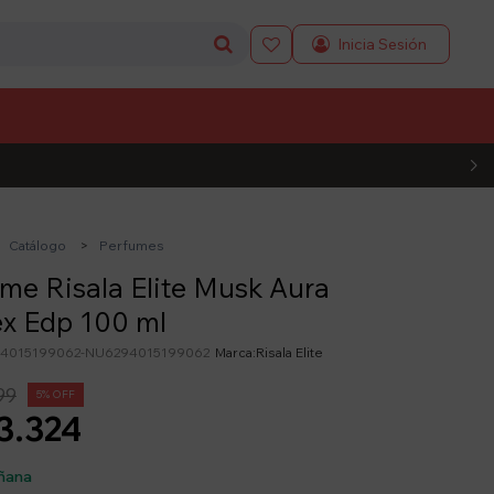

L CÓDIGO
Catálogo
Perfumes
me Risala Elite Musk Aura
x Edp 100 ml
4015199062-NU6294015199062
Risala Elite
99
5
3.324
ñana