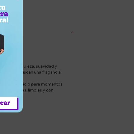
entrega
aca por su pureza, suavidad y
ra quienes buscan una fragancia
ra el uso diario o para momentos
ancias suaves, limpias y con