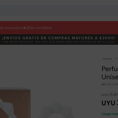
más buscados!🔥
¡Más vendidos!
¡ENVÍOS GRATIS EN COMPRAS MAYORES A $2000!
DEBUT
ACTIVÁ E
EN MONTEVIDEO, NO APLICA PARA ENVÍOS EXPRESS NI FLASH
Home
Perfu
Unise
NU629
3.4
UYU
UYU
Llega ma