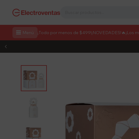

Menú
¡Todo por menos de $499!
¡NOVEDADES!
🔥¡Los 