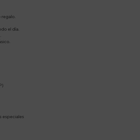
 regalo.
do el día.
.
ásico.
P)
s especiales