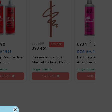
659
990
1.990
UYU
UYU
30
461
UYU
1.891
1.891
YU
UYU
gi Resurrection
Delineador de ojos
Pack Tigi Self
o +
Maybelline lápiz 12gr
Absorbed shampoo 
ionador de
Player
acondicionador de
añana
Llega mañana
Llega mañana
- Resurrection
400 ml - Self
Absorbed
