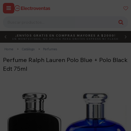


¡ENVÍOS GRATIS EN COMPRAS MAYORES A $2000!
DEBUT
ACTIVÁ EL CÓDIGO
EN MONTEVIDEO, NO APLICA PARA ENVÍOS EXPRESS NI FLASH
Home
Catálogo
Perfumes
Perfume Ralph Lauren Polo Blue + Polo Black
Edt 75ml