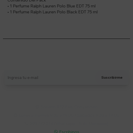
Contenido Del Pack
• 1 Perfume Ralph Lauren Polo Blue EDT 75 ml
• 1 Perfume Ralph Lauren Polo Black EDT 75 ml
Suscríbete a nuestro newsletter
Recibí ofertas, novedades y más
Suscribirme
Soriano 932 Esq. Convención

Lunes a Viernes 9:30 a 19:00 / Sábados 9:30 a 14:00

095 772 214 (Whatsapp - Solo Mensajes)

Escribinos
