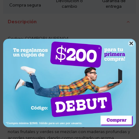
Devolución o
Garantía de
Compra segura
cambio
entrega
Descripción
Codigo: COMBORLAUREN04

Combo: LO3360377032750 y LO3360377022911
Descripcion:
Este exclusivo combo Ralph Lauren Polo combina dos
fragancias masculinas icónicas que representan a la
perfección la frescura elegante y la seducción urbana.
Polo Blue EDT ofrece una interpretación sofisticada del
clásico aroma fresco. Inspirado en el espíritu de la aventura,
fusiona notas marinas y cítricas con acordes aromáticos y
amaderados, logrando un perfume limpio, refinado y
profundamente masculino.
Polo Black EDT es una fragancia amaderada, intensa y
seductora, creada para el hombre seguro de sí mismo. Sus
notas frutales y verdes se mezclan con maderas profundas y
acordes sensuales, dando como resultado un aroma