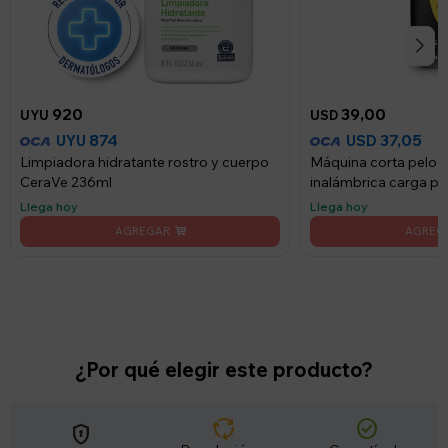
920
39,00
UYU
USD
874
37,05
UYU
USD
Limpiadora hidratante rostro y cuerpo
Máquina corta pelo
CeraVe 236ml
inalámbrica carga po
Llega hoy
Llega hoy
¿Por qué elegir este producto?
cycle
check_circle
encrypted