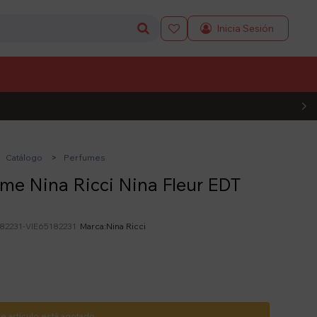

L CÓDIGO
Catálogo
Perfumes
me Nina Ricci Nina Fleur EDT
82231-VIE65182231
Nina Ricci
te artículo está agotado.