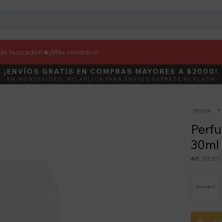
más buscados!🔥
¡Más vendidos!
¡ENVÍOS GRATIS EN COMPRAS MAYORES A $2000!
DEBUT
ACTIVÁ E
EN MONTEVIDEO, NO APLICA PARA ENVÍOS EXPRESS NI FLASH
Home
Perfu
30ml
VIE651
Es