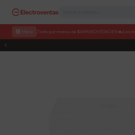

Menú
¡Todo por menos de $499!
¡NOVEDADES!
🔥¡Los 