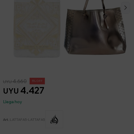
4.660
UYU
5
4.427
UYU
Llega hoy
LATTAFA5-LATTAFA5