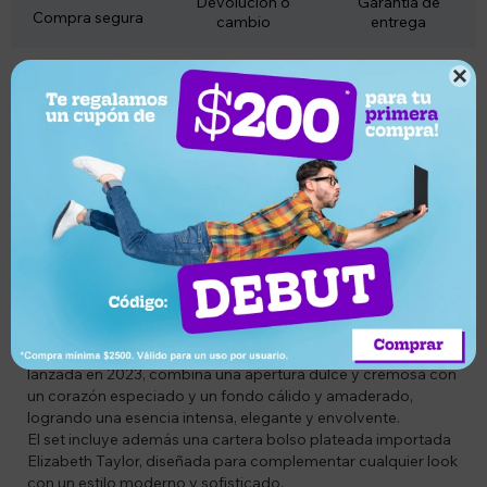
Devolución o
Garantía de
Compra segura
cambio
entrega
Descripción

Codigo: LATTAFA5
Combo: BG6290360593135 y BGA0123123
Descripción
Descubrí la combinación perfecta entre elegancia y
personalidad con el perfume Lattafa Bade'e Al Oud Honor &
Glory Eau de Parfum 100ml junto a una exclusiva tote bag
plateada con detalles violetas.
Una propuesta ideal para quienes buscan destacar con una
fragancia sofisticada y un accesorio moderno y versátil.
La fragancia unisex de la línea Bade'e Al Oud de Lattafa,
lanzada en 2023, combina una apertura dulce y cremosa con
un corazón especiado y un fondo cálido y amaderado,
logrando una esencia intensa, elegante y envolvente.
El set incluye además una cartera bolso plateada importada
Elizabeth Taylor, diseñada para complementar cualquier look
con un estilo moderno y sofisticado.