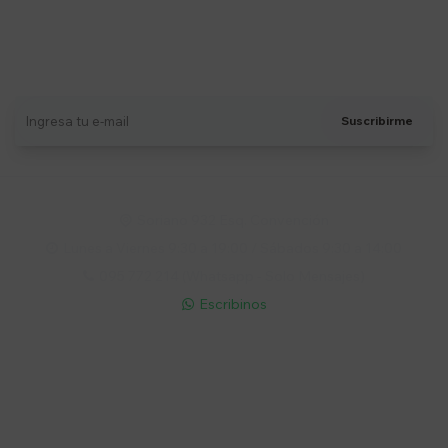
Suscríbete a nuestro newsletter
Recibí ofertas, novedades y más
Suscribirme
Soriano 932 Esq. Convención

Lunes a Viernes 9:30 a 19:00 / Sábados 9:30 a 14:00

095 772 214 (Whatsapp - Solo Mensajes)

Escribinos

Cuenta
Empresa